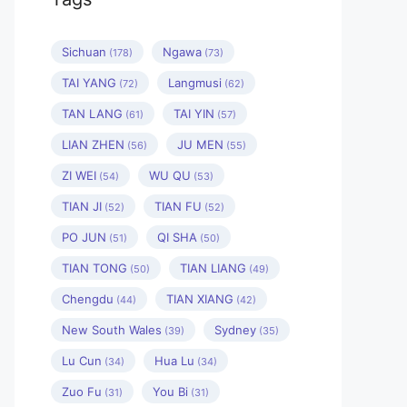
Sichuan
Ngawa
(178)
(73)
TAI YANG
Langmusi
(72)
(62)
TAN LANG
TAI YIN
(61)
(57)
LIAN ZHEN
JU MEN
(56)
(55)
ZI WEI
WU QU
(54)
(53)
TIAN JI
TIAN FU
(52)
(52)
PO JUN
QI SHA
(51)
(50)
TIAN TONG
TIAN LIANG
(50)
(49)
Chengdu
TIAN XIANG
(44)
(42)
New South Wales
Sydney
(39)
(35)
Lu Cun
Hua Lu
(34)
(34)
Zuo Fu
You Bi
(31)
(31)