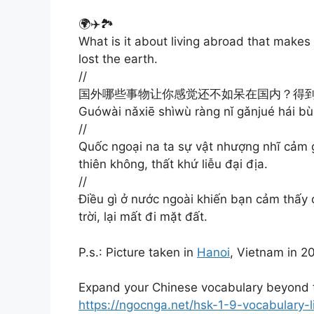
🌍✈️🏞️
What is it about living abroad that makes
lost the earth.
//
国外哪些事物让你感觉还不如呆在国内？得
Guówài nǎxiē shìwù ràng nǐ gǎnjué hái bùr
//
Quốc ngoại na ta sự vật nhượng nhĩ cảm g
thiên không, thất khứ liễu đại địa.
//
Điều gì ở nước ngoài khiến bạn cảm thấy
trời, lại mất đi mặt đất.
P.s.: Picture taken in
Hanoi
, Vietnam in 2
Expand your Chinese vocabulary beyond t
https://ngocnga.net/hsk-1-9-vocabulary-