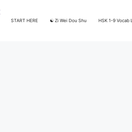
START HERE
☯️ Zi Wei Dou Shu
HSK 1-9 Vocab L