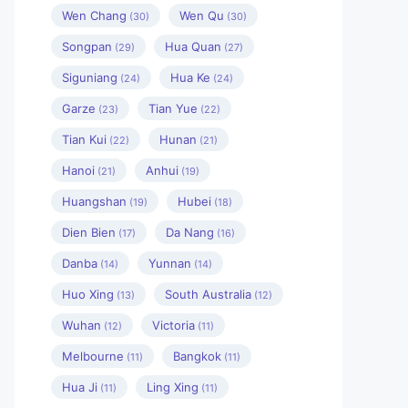
Wen Chang
Wen Qu
(30)
(30)
Songpan
Hua Quan
(29)
(27)
Siguniang
Hua Ke
(24)
(24)
Garze
Tian Yue
(23)
(22)
Tian Kui
Hunan
(22)
(21)
Hanoi
Anhui
(21)
(19)
Huangshan
Hubei
(19)
(18)
Dien Bien
Da Nang
(17)
(16)
Danba
Yunnan
(14)
(14)
Huo Xing
South Australia
(13)
(12)
Wuhan
Victoria
(12)
(11)
Melbourne
Bangkok
(11)
(11)
Hua Ji
Ling Xing
(11)
(11)