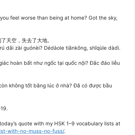
 you feel worse than being at home? Got the sky,
到了天空，失去了大地。
ú dāi zài guónèi? Dédàole tiānkōng, shīqùle dàdì.
iác hoàn bất như ngốc tại quốc nội? Đắc đáo liễu
 còn không tốt bằng lúc ở nhà? Đã có được bầu
019.
oday’s quote with my HSK 1–9 vocabulary lists at
list-with-no-muss-no-fuss/
.