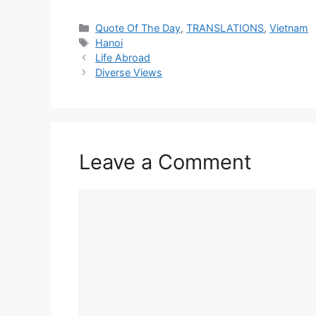
Categories
Quote Of The Day
,
TRANSLATIONS
,
Vietnam
Tags
Hanoi
Life Abroad
Diverse Views
Leave a Comment
Comment