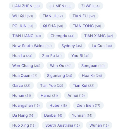
LIAN ZHEN
JU MEN
ZI WEI
(56)
(55)
(54)
WU QU
TIAN JI
TIAN FU
(53)
(52)
(52)
PO JUN
QI SHA
TIAN TONG
(51)
(50)
(50)
TIAN LIANG
Chengdu
TIAN XIANG
(49)
(44)
(42)
New South Wales
Sydney
Lu Cun
(39)
(35)
(34)
Hua Lu
Zuo Fu
You Bi
(34)
(31)
(31)
Wen Chang
Wen Qu
Songpan
(30)
(30)
(29)
Hua Quan
Siguniang
Hua Ke
(27)
(24)
(24)
Garze
Tian Yue
Tian Kui
(23)
(22)
(22)
Hunan
Hanoi
Anhui
(21)
(21)
(19)
Huangshan
Hubei
Dien Bien
(19)
(18)
(17)
Da Nang
Danba
Yunnan
(16)
(14)
(14)
Huo Xing
South Australia
Wuhan
(13)
(12)
(12)