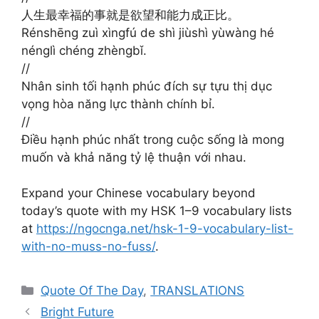
人生最幸福的事就是欲望和能力成正比。 ​​​
Rénshēng zuì xìngfú de shì jiùshì yùwàng hé
nénglì chéng zhèngbǐ. ​​
//
Nhân sinh tối hạnh phúc đích sự tựu thị dục
vọng hòa năng lực thành chính bỉ. ​​​
//
Điều hạnh phúc nhất trong cuộc sống là mong
muốn và khả năng tỷ lệ thuận với nhau. ​​​
Expand your Chinese vocabulary beyond
today’s quote with my HSK 1–9 vocabulary lists
at
https://ngocnga.net/hsk-1-9-vocabulary-list-
with-no-muss-no-fuss/
.
Categories
Quote Of The Day
,
TRANSLATIONS
Bright Future