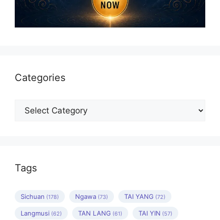
Categories
Categories
Tags
Sichuan
Ngawa
TAI YANG
(178)
(73)
(72)
Langmusi
TAN LANG
TAI YIN
(62)
(61)
(57)