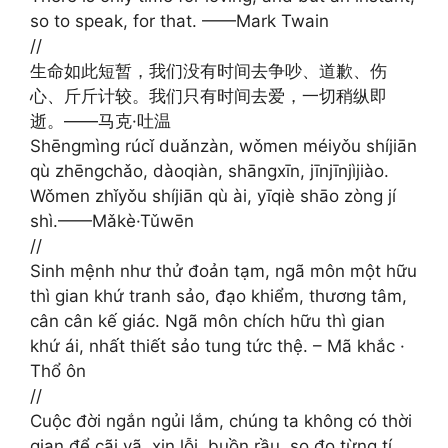
so to speak, for that. ——Mark Twain
//
生命如此短暂，我们没有时间去争吵、道歉、伤
心、斤斤计较。我们只有时间去爱，一切稍纵即
逝。——马克·吐温 ​​​
Shēngmìng rúcǐ duǎnzàn, wǒmen méiyǒu shíjiān
qù zhēngchǎo, dàoqiàn, shāngxīn, jīnjīnjìjiào.
Wǒmen zhǐyǒu shíjiān qù ài, yīqiè shāo zòng jí
shì.——Mǎkè·Tǔwēn ​​​
//
Sinh mệnh như thử đoản tạm, ngã môn một hữu
thì gian khứ tranh sảo, đạo khiểm, thương tâm,
cân cân kế giác. Ngã môn chích hữu thì gian
khứ ái, nhất thiết sảo tung tức thệ. – Mã khắc ·
Thổ ôn ​​​
//
Cuộc đời ngắn ngủi lắm, chúng ta không có thời
gian để cãi vã, xin lỗi, buồn rầu, so đo từng tí.