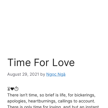
Time For Love
August 29, 2021
by
Ngọc Ngà
⏳❤️⏱️
There isn’t time, so brief is life, for bickerings,
apologies, heartburnings, callings to account.
There is only time for loving, and but an instant,