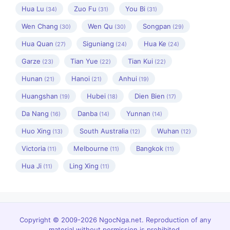
Hua Lu
Zuo Fu
You Bi
(34)
(31)
(31)
Wen Chang
Wen Qu
Songpan
(30)
(30)
(29)
Hua Quan
Siguniang
Hua Ke
(27)
(24)
(24)
Garze
Tian Yue
Tian Kui
(23)
(22)
(22)
Hunan
Hanoi
Anhui
(21)
(21)
(19)
Huangshan
Hubei
Dien Bien
(19)
(18)
(17)
Da Nang
Danba
Yunnan
(16)
(14)
(14)
Huo Xing
South Australia
Wuhan
(13)
(12)
(12)
Victoria
Melbourne
Bangkok
(11)
(11)
(11)
Hua Ji
Ling Xing
(11)
(11)
Copyright © 2009-2026 NgocNga.net. Reproduction of any
material without permission is prohibited.