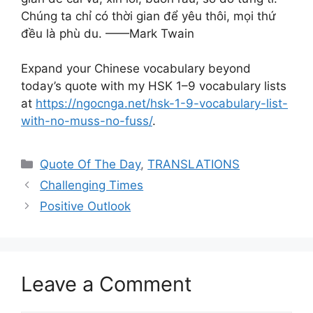
Chúng ta chỉ có thời gian để yêu thôi, mọi thứ
đều là phù du. ——Mark Twain
Expand your Chinese vocabulary beyond
today’s quote with my HSK 1–9 vocabulary lists
at
https://ngocnga.net/hsk-1-9-vocabulary-list-
with-no-muss-no-fuss/
.
Categories
Quote Of The Day
,
TRANSLATIONS
Challenging Times
Positive Outlook
Leave a Comment