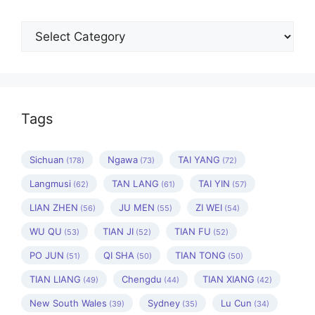
Categories
Tags
Sichuan
Ngawa
TAI YANG
(178)
(73)
(72)
Langmusi
TAN LANG
TAI YIN
(62)
(61)
(57)
LIAN ZHEN
JU MEN
ZI WEI
(56)
(55)
(54)
WU QU
TIAN JI
TIAN FU
(53)
(52)
(52)
PO JUN
QI SHA
TIAN TONG
(51)
(50)
(50)
TIAN LIANG
Chengdu
TIAN XIANG
(49)
(44)
(42)
New South Wales
Sydney
Lu Cun
(39)
(35)
(34)