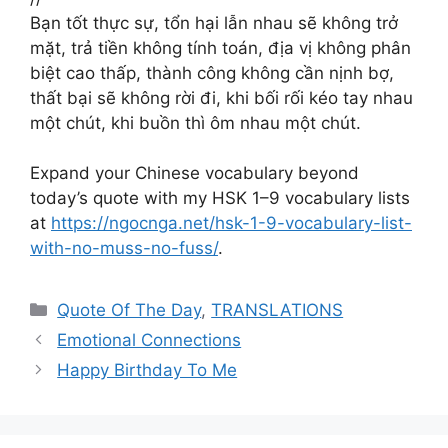
Bạn tốt thực sự, tổn hại lẫn nhau sẽ không trở
mặt, trả tiền không tính toán, địa vị không phân
biệt cao thấp, thành công không cần nịnh bợ,
thất bại sẽ không rời đi, khi bối rối kéo tay nhau
một chút, khi buồn thì ôm nhau một chút.
Expand your Chinese vocabulary beyond
today’s quote with my HSK 1–9 vocabulary lists
at
https://ngocnga.net/hsk-1-9-vocabulary-list-
with-no-muss-no-fuss/
.
Categories
Quote Of The Day
,
TRANSLATIONS
Emotional Connections
Happy Birthday To Me