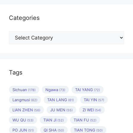
Categories
Categories
Tags
Sichuan
Ngawa
TAI YANG
(178)
(73)
(72)
Langmusi
TAN LANG
TAI YIN
(62)
(61)
(57)
LIAN ZHEN
JU MEN
ZI WEI
(56)
(55)
(54)
WU QU
TIAN JI
TIAN FU
(53)
(52)
(52)
PO JUN
QI SHA
TIAN TONG
(51)
(50)
(50)