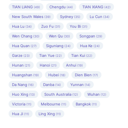
TIAN LIANG
Chengdu
TIAN XIANG
(49)
(44)
(42)
New South Wales
Sydney
Lu Cun
(39)
(35)
(34)
Hua Lu
Zuo Fu
You Bi
(34)
(31)
(31)
Wen Chang
Wen Qu
Songpan
(30)
(30)
(29)
Hua Quan
Siguniang
Hua Ke
(27)
(24)
(24)
Garze
Tian Yue
Tian Kui
(23)
(22)
(22)
Hunan
Hanoi
Anhui
(21)
(21)
(19)
Huangshan
Hubei
Dien Bien
(19)
(18)
(17)
Da Nang
Danba
Yunnan
(16)
(14)
(14)
Huo Xing
South Australia
Wuhan
(13)
(12)
(12)
Victoria
Melbourne
Bangkok
(11)
(11)
(11)
Hua Ji
Ling Xing
(11)
(11)