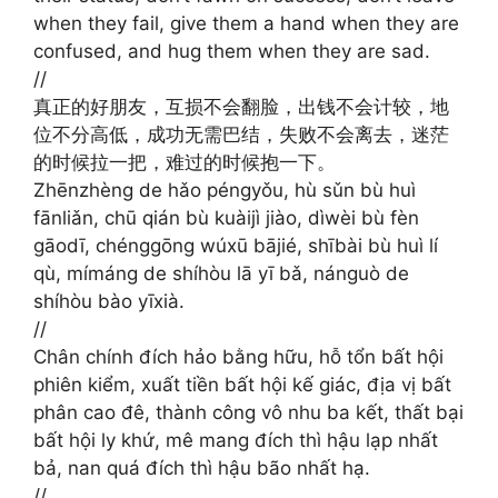
when they fail, give them a hand when they are
confused, and hug them when they are sad.
//
真正的好朋友，互损不会翻脸，出钱不会计较，地
位不分高低，成功无需巴结，失败不会离去，迷茫
的时候拉一把，难过的时候抱一下。
Zhēnzhèng de hǎo péngyǒu, hù sǔn bù huì
fānliǎn, chū qián bù kuàijì jiào, dìwèi bù fèn
gāodī, chénggōng wúxū bājié, shībài bù huì lí
qù, mímáng de shíhòu lā yī bǎ, nánguò de
shíhòu bào yīxià.
//
Chân chính đích hảo bằng hữu, hỗ tổn bất hội
phiên kiểm, xuất tiền bất hội kế giác, địa vị bất
phân cao đê, thành công vô nhu ba kết, thất bại
bất hội ly khứ, mê mang đích thì hậu lạp nhất
bả, nan quá đích thì hậu bão nhất hạ.
//