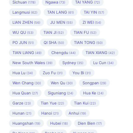
Sichuan
Ngawa
TAI YANG
(178)
(73)
(72)
Langmusi
TAN LANG
TAI YIN
(62)
(61)
(57)
LIAN ZHEN
JU MEN
ZI WEI
(56)
(55)
(54)
WU QU
TIAN JI
TIAN FU
(53)
(52)
(52)
PO JUN
QI SHA
TIAN TONG
(51)
(50)
(50)
TIAN LIANG
Chengdu
TIAN XIANG
(49)
(44)
(42)
New South Wales
Sydney
Lu Cun
(39)
(35)
(34)
Hua Lu
Zuo Fu
You Bi
(34)
(31)
(31)
Wen Chang
Wen Qu
Songpan
(30)
(30)
(29)
Hua Quan
Siguniang
Hua Ke
(27)
(24)
(24)
Garze
Tian Yue
Tian Kui
(23)
(22)
(22)
Hunan
Hanoi
Anhui
(21)
(21)
(19)
Huangshan
Hubei
Dien Bien
(19)
(18)
(17)