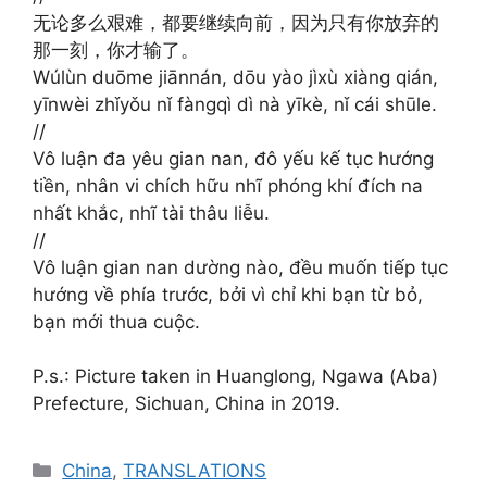
无论多么艰难，都要继续向前，因为只有你放弃的
那一刻，你才输了。
Wúlùn duōme jiānnán, dōu yào jìxù xiàng qián,
yīnwèi zhǐyǒu nǐ fàngqì dì nà yīkè, nǐ cái shūle.
//
Vô luận đa yêu gian nan, đô yếu kế tục hướng
tiền, nhân vi chích hữu nhĩ phóng khí đích na
nhất khắc, nhĩ tài thâu liễu.
//
Vô luận gian nan dường nào, đều muốn tiếp tục
hướng về phía trước, bởi vì chỉ khi bạn từ bỏ,
bạn mới thua cuộc.
P.s.: Picture taken in Huanglong, Ngawa (Aba)
Prefecture, Sichuan, China in 2019.
Categories
China
,
TRANSLATIONS