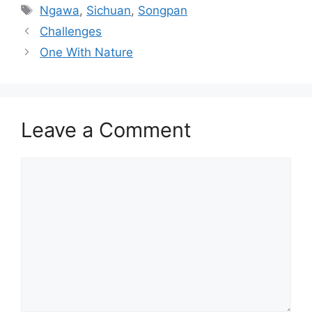
Tags
Ngawa
,
Sichuan
,
Songpan
Challenges
One With Nature
Leave a Comment
Comment