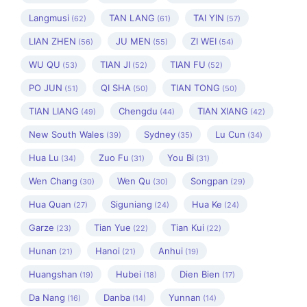
Langmusi
TAN LANG
TAI YIN
(62)
(61)
(57)
LIAN ZHEN
JU MEN
ZI WEI
(56)
(55)
(54)
WU QU
TIAN JI
TIAN FU
(53)
(52)
(52)
PO JUN
QI SHA
TIAN TONG
(51)
(50)
(50)
TIAN LIANG
Chengdu
TIAN XIANG
(49)
(44)
(42)
New South Wales
Sydney
Lu Cun
(39)
(35)
(34)
Hua Lu
Zuo Fu
You Bi
(34)
(31)
(31)
Wen Chang
Wen Qu
Songpan
(30)
(30)
(29)
Hua Quan
Siguniang
Hua Ke
(27)
(24)
(24)
Garze
Tian Yue
Tian Kui
(23)
(22)
(22)
Hunan
Hanoi
Anhui
(21)
(21)
(19)
Huangshan
Hubei
Dien Bien
(19)
(18)
(17)
Da Nang
Danba
Yunnan
(16)
(14)
(14)