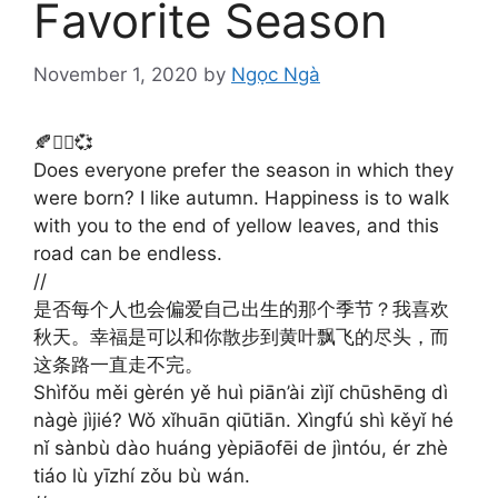
Favorite Season
November 1, 2020
by
Ngọc Ngà
🍂🚶‍♀️💞
Does everyone prefer the season in which they
were born? I like autumn. Happiness is to walk
with you to the end of yellow leaves, and this
road can be endless.
//
是否每个人也会偏爱自己出生的那个季节？我喜欢
秋天。幸福是可以和你散步到黄叶飘飞的尽头，而
这条路一直走不完。​
Shìfǒu měi gèrén yě huì piān’ài zìjǐ chūshēng dì
nàgè jìjié? Wǒ xǐhuān qiūtiān. Xìngfú shì kěyǐ hé
nǐ sànbù dào huáng yèpiāofēi de jìntóu, ér zhè
tiáo lù yīzhí zǒu bù wán.​