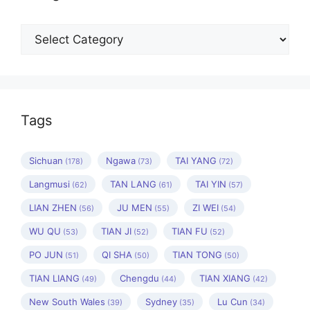
Categories
Tags
Sichuan
Ngawa
TAI YANG
(178)
(73)
(72)
Langmusi
TAN LANG
TAI YIN
(62)
(61)
(57)
LIAN ZHEN
JU MEN
ZI WEI
(56)
(55)
(54)
WU QU
TIAN JI
TIAN FU
(53)
(52)
(52)
PO JUN
QI SHA
TIAN TONG
(51)
(50)
(50)
TIAN LIANG
Chengdu
TIAN XIANG
(49)
(44)
(42)
New South Wales
Sydney
Lu Cun
(39)
(35)
(34)