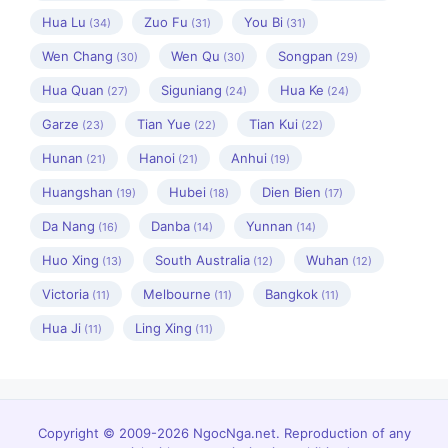
Hua Lu
Zuo Fu
You Bi
(34)
(31)
(31)
Wen Chang
Wen Qu
Songpan
(30)
(30)
(29)
Hua Quan
Siguniang
Hua Ke
(27)
(24)
(24)
Garze
Tian Yue
Tian Kui
(23)
(22)
(22)
Hunan
Hanoi
Anhui
(21)
(21)
(19)
Huangshan
Hubei
Dien Bien
(19)
(18)
(17)
Da Nang
Danba
Yunnan
(16)
(14)
(14)
Huo Xing
South Australia
Wuhan
(13)
(12)
(12)
Victoria
Melbourne
Bangkok
(11)
(11)
(11)
Hua Ji
Ling Xing
(11)
(11)
Copyright © 2009-2026 NgocNga.net. Reproduction of any