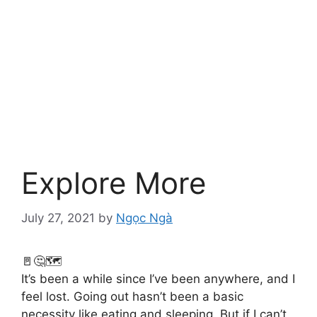
Explore More
July 27, 2021
by
Ngọc Ngà
🚪🤔🗺️
It’s been a while since I’ve been anywhere, and I
feel lost. Going out hasn’t been a basic
necessity like eating and sleeping. But if I can’t