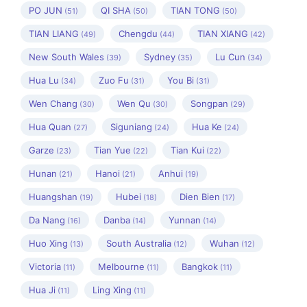
PO JUN
QI SHA
TIAN TONG
(51)
(50)
(50)
TIAN LIANG
Chengdu
TIAN XIANG
(49)
(44)
(42)
New South Wales
Sydney
Lu Cun
(39)
(35)
(34)
Hua Lu
Zuo Fu
You Bi
(34)
(31)
(31)
Wen Chang
Wen Qu
Songpan
(30)
(30)
(29)
Hua Quan
Siguniang
Hua Ke
(27)
(24)
(24)
Garze
Tian Yue
Tian Kui
(23)
(22)
(22)
Hunan
Hanoi
Anhui
(21)
(21)
(19)
Huangshan
Hubei
Dien Bien
(19)
(18)
(17)
Da Nang
Danba
Yunnan
(16)
(14)
(14)
Huo Xing
South Australia
Wuhan
(13)
(12)
(12)
Victoria
Melbourne
Bangkok
(11)
(11)
(11)
Hua Ji
Ling Xing
(11)
(11)