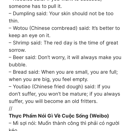
someone has to pull it.
– Dumpling said: Your skin should not be too
thin.
– Wotou (Chinese cornbread) said: It’s better to
keep an eye on it.
– Shrimp said: The red day is the time of great
sorrow.
– Beer said: Don’t worry, it will always make you
bubble.
– Bread said: When you are small, you are full;
when you are big, you feel empty. ​​​
– Youtiao (Chinese fried dough) said: If you
don’t suffer, you won’t be mature; if you always
suffer, you will become an old fritters.
//
Thực Phẩm Nói Gì Về Cuộc Sống (Weibo)
– Mì sợi nói: Muốn thành công thì phải có người
kéo.