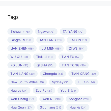
Tags
Sichuan
Ngawa
TAI YANG
(178)
(73)
(72)
Langmusi
TAN LANG
TAI YIN
(62)
(61)
(57)
LIAN ZHEN
JU MEN
ZI WEI
(56)
(55)
(54)
WU QU
TIAN JI
TIAN FU
(53)
(52)
(52)
PO JUN
QI SHA
TIAN TONG
(51)
(50)
(50)
TIAN LIANG
Chengdu
TIAN XIANG
(49)
(44)
(42)
New South Wales
Sydney
Lu Cun
(39)
(35)
(34)
Hua Lu
Zuo Fu
You Bi
(34)
(31)
(31)
Wen Chang
Wen Qu
Songpan
(30)
(30)
(29)
Hua Quan
Siguniang
Hua Ke
(27)
(24)
(24)