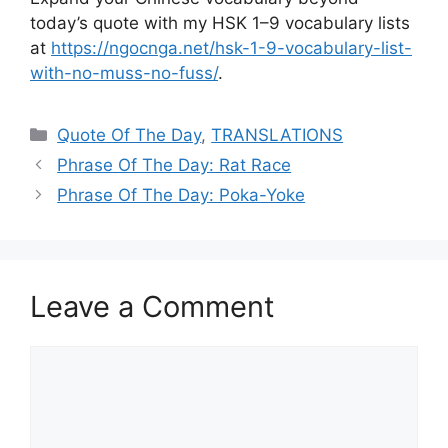
today’s quote with my HSK 1–9 vocabulary lists
at
https://ngocnga.net/hsk-1-9-vocabulary-list-
with-no-muss-no-fuss/
.
Categories
Quote Of The Day
,
TRANSLATIONS
Phrase Of The Day: Rat Race
Phrase Of The Day: Poka-Yoke
Leave a Comment
Comment