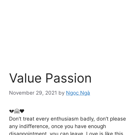
Value Passion
November 29, 2021
by
Ngọc Ngà
💔🤗❤️
Don’t treat every enthusiasm badly, don’t please
any indifference, once you have enough
disappointment, you can leave. Love is like this,