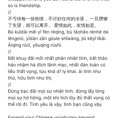
so is friendship.
//
不亏待每一份热情，不讨好任何的冷漠， 一旦攒够
了失望，就可以离开。 爱情如此，友情如是。
Bù kuīdài měi yī fèn rèqíng, bù tǎohǎo rènhé de
lěngmò, yīdàn zǎn gòule shīwàng, jiù kěyǐ líkāi.
Àiqíng rúcǐ, yǒuqíng rúshì. ​​​
//
Bất khuy đãi mỗi nhất phân nhiệt tình, bất thảo
hảo nhậm hà đích lãnh mạc, nhất đán toàn cú
liễu thất vọng, tựu khả dĩ ly khai. ái tình như
thử, hữu tình như thị. ​​​
//
Đừng bạc đãi mọi sự nhiệt tình, đừng lấy lòng
mọi sự hờ hững, một khi tích lũy đủ thất vọng có
thể rời đi. Tình yêu là vậy, tình bạn cũng vậy.
Expand your Chinese vocabulary beyond