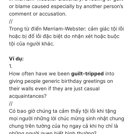
or blame caused especially by another person’s
comment or accusation.
//
Trong từ điển Merriam-Webster: cảm giác tội lỗi
hoặc bị đổ lỗi đặc biệt do nhận xét hoặc buộc
tội của người khác.
Ví dụ:
1.
How often have we been
guilt-tripped
into
giving people generic birthday greetings on
their walls even if they are just casual
acquaintances?
//
Có bao giờ chúng ta cảm thấy tội lỗi khi tặng
mọi người những lời chúc mừng sinh nhật chung
chung trên tường của họ ngay cả khi họ chỉ là
những người quen biết bình thường?