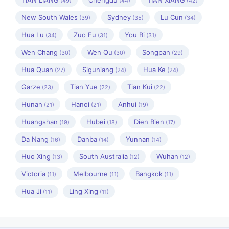
TIAN LIANG
Chengdu
TIAN XIANG
(49)
(44)
(42)
New South Wales
Sydney
Lu Cun
(39)
(35)
(34)
Hua Lu
Zuo Fu
You Bi
(34)
(31)
(31)
Wen Chang
Wen Qu
Songpan
(30)
(30)
(29)
Hua Quan
Siguniang
Hua Ke
(27)
(24)
(24)
Garze
Tian Yue
Tian Kui
(23)
(22)
(22)
Hunan
Hanoi
Anhui
(21)
(21)
(19)
Huangshan
Hubei
Dien Bien
(19)
(18)
(17)
Da Nang
Danba
Yunnan
(16)
(14)
(14)
Huo Xing
South Australia
Wuhan
(13)
(12)
(12)
Victoria
Melbourne
Bangkok
(11)
(11)
(11)
Hua Ji
Ling Xing
(11)
(11)