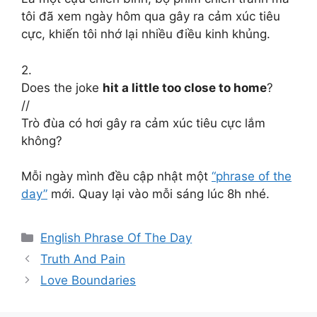
tôi đã xem ngày hôm qua gây ra cảm xúc tiêu
cực, khiến tôi nhớ lại nhiều điều kinh khủng.
2.
Does the joke
hit a little too close to home
?
//
Trò đùa có hơi gây ra cảm xúc tiêu cực lắm
không?
Mỗi ngày mình đều cập nhật một
“phrase of the
day”
mới. Quay lại vào mỗi sáng lúc 8h nhé.
Categories
English Phrase Of The Day
Truth And Pain
Love Boundaries