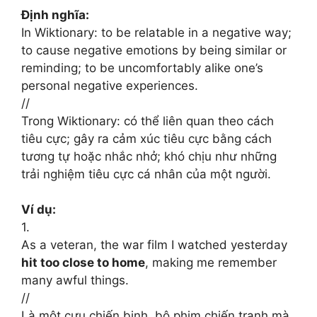
Định nghĩa:
In Wiktionary: to be relatable in a negative way;
to cause negative emotions by being similar or
reminding; to be uncomfortably alike one’s
personal negative experiences.
//
Trong Wiktionary: có thể liên quan theo cách
tiêu cực; gây ra cảm xúc tiêu cực bằng cách
tương tự hoặc nhắc nhở; khó chịu như những
trải nghiệm tiêu cực cá nhân của một người.
Ví dụ:
1.
As a veteran, the war film I watched yesterday
hit too close to home
, making me remember
many awful things.
//
Là một cựu chiến binh, bộ phim chiến tranh mà