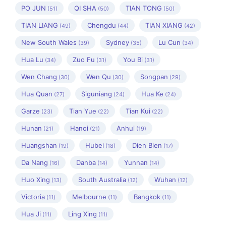
PO JUN
QI SHA
TIAN TONG
(51)
(50)
(50)
TIAN LIANG
Chengdu
TIAN XIANG
(49)
(44)
(42)
New South Wales
Sydney
Lu Cun
(39)
(35)
(34)
Hua Lu
Zuo Fu
You Bi
(34)
(31)
(31)
Wen Chang
Wen Qu
Songpan
(30)
(30)
(29)
Hua Quan
Siguniang
Hua Ke
(27)
(24)
(24)
Garze
Tian Yue
Tian Kui
(23)
(22)
(22)
Hunan
Hanoi
Anhui
(21)
(21)
(19)
Huangshan
Hubei
Dien Bien
(19)
(18)
(17)
Da Nang
Danba
Yunnan
(16)
(14)
(14)
Huo Xing
South Australia
Wuhan
(13)
(12)
(12)
Victoria
Melbourne
Bangkok
(11)
(11)
(11)
Hua Ji
Ling Xing
(11)
(11)