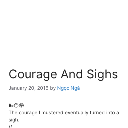
Courage And Sighs
January 20, 2016
by
Ngọc Ngà
🌬️😔🤪
The courage I mustered eventually turned into a
sigh.
//