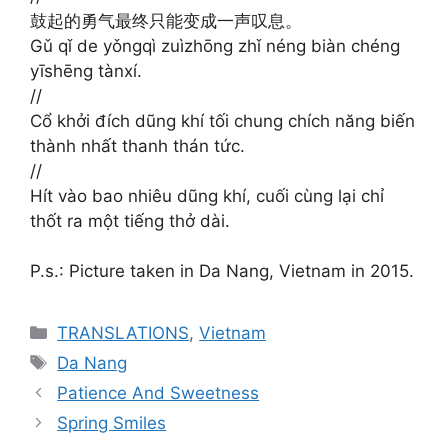
鼓起的勇气最终只能变成一声叹息。
Gǔ qǐ de yǒngqì zuìzhōng zhǐ néng biàn chéng
yīshēng tànxí.
//
Cổ khởi đích dũng khí tối chung chích năng biến
thành nhất thanh thán tức.
//
Hít vào bao nhiêu dũng khí, cuối cùng lại chỉ
thốt ra một tiếng thở dài.
P.s.: Picture taken in Da Nang, Vietnam in 2015.
Categories
TRANSLATIONS
,
Vietnam
Tags
Da Nang
Patience And Sweetness
Spring Smiles