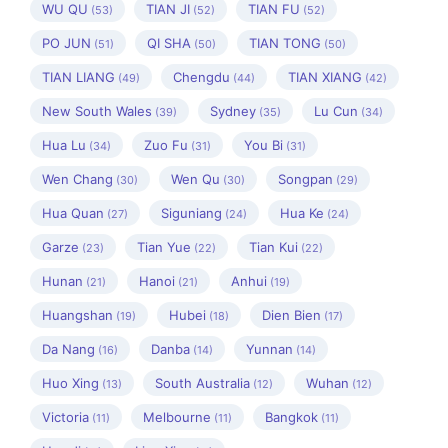
WU QU
TIAN JI
TIAN FU
(53)
(52)
(52)
PO JUN
QI SHA
TIAN TONG
(51)
(50)
(50)
TIAN LIANG
Chengdu
TIAN XIANG
(49)
(44)
(42)
New South Wales
Sydney
Lu Cun
(39)
(35)
(34)
Hua Lu
Zuo Fu
You Bi
(34)
(31)
(31)
Wen Chang
Wen Qu
Songpan
(30)
(30)
(29)
Hua Quan
Siguniang
Hua Ke
(27)
(24)
(24)
Garze
Tian Yue
Tian Kui
(23)
(22)
(22)
Hunan
Hanoi
Anhui
(21)
(21)
(19)
Huangshan
Hubei
Dien Bien
(19)
(18)
(17)
Da Nang
Danba
Yunnan
(16)
(14)
(14)
Huo Xing
South Australia
Wuhan
(13)
(12)
(12)
Victoria
Melbourne
Bangkok
(11)
(11)
(11)