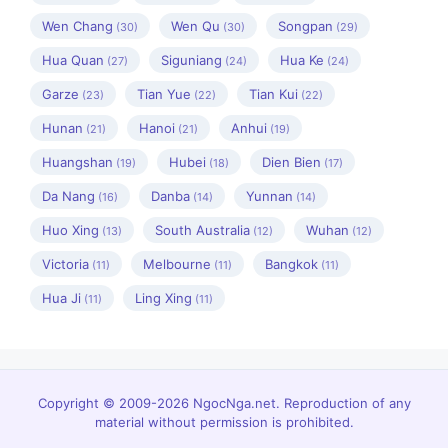
Wen Chang
Wen Qu
Songpan
(30)
(30)
(29)
Hua Quan
Siguniang
Hua Ke
(27)
(24)
(24)
Garze
Tian Yue
Tian Kui
(23)
(22)
(22)
Hunan
Hanoi
Anhui
(21)
(21)
(19)
Huangshan
Hubei
Dien Bien
(19)
(18)
(17)
Da Nang
Danba
Yunnan
(16)
(14)
(14)
Huo Xing
South Australia
Wuhan
(13)
(12)
(12)
Victoria
Melbourne
Bangkok
(11)
(11)
(11)
Hua Ji
Ling Xing
(11)
(11)
Copyright © 2009-2026 NgocNga.net. Reproduction of any
material without permission is prohibited.