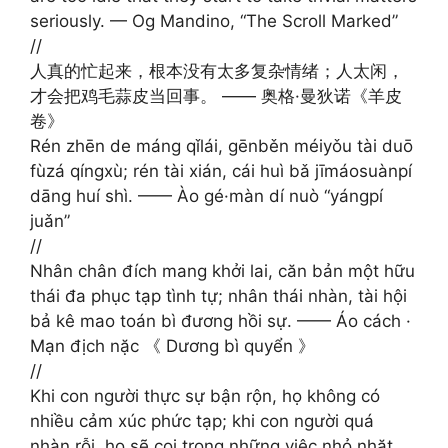
seriously. — Og Mandino, “The Scroll Marked”
//
人真的忙起来，根本没有太多复杂情绪；人太闲，
才会把鸡毛蒜皮当回事。 —— 奥格·曼狄诺《羊皮
卷》 ​​​
Rén zhēn de máng qǐlái, gēnběn méiyǒu tài duō
fùzá qíngxù; rén tài xián, cái huì bǎ jīmáosuànpí
dāng huí shì. —— Ào gé·màn dí nuò “yángpí
juǎn” ​​​
//
Nhân chân đích mang khởi lai, căn bản một hữu
thái đa phục tạp tình tự; nhân thái nhàn, tài hội
bả kê mao toán bì đương hồi sự. —— Áo cách ·
Mạn địch nặc 《 Dương bì quyển 》 ​​​
//
Khi con người thực sự bận rộn, họ không có
nhiều cảm xúc phức tạp; khi con người quá
nhàn rỗi, họ sẽ coi trọng những việc nhỏ nhặt.