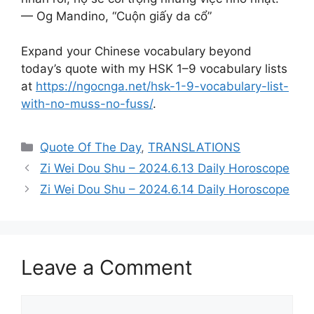
— Og Mandino, “Cuộn giấy da cổ”​​​
Expand your Chinese vocabulary beyond
today’s quote with my HSK 1–9 vocabulary lists
at
https://ngocnga.net/hsk-1-9-vocabulary-list-
with-no-muss-no-fuss/
.
Categories
Quote Of The Day
,
TRANSLATIONS
Zi Wei Dou Shu – 2024.6.13 Daily Horoscope
Zi Wei Dou Shu – 2024.6.14 Daily Horoscope
Leave a Comment
Comment