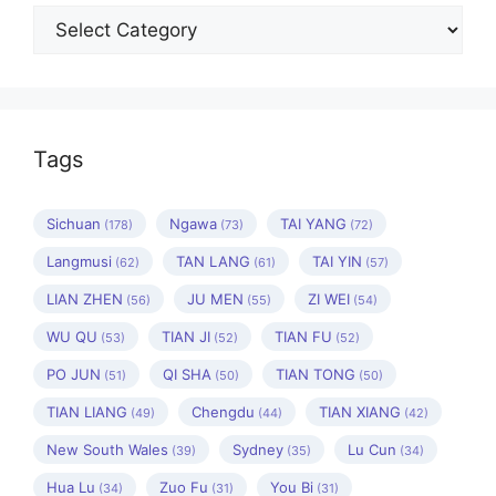
Categories
Tags
Sichuan
Ngawa
TAI YANG
(178)
(73)
(72)
Langmusi
TAN LANG
TAI YIN
(62)
(61)
(57)
LIAN ZHEN
JU MEN
ZI WEI
(56)
(55)
(54)
WU QU
TIAN JI
TIAN FU
(53)
(52)
(52)
PO JUN
QI SHA
TIAN TONG
(51)
(50)
(50)
TIAN LIANG
Chengdu
TIAN XIANG
(49)
(44)
(42)
New South Wales
Sydney
Lu Cun
(39)
(35)
(34)
Hua Lu
Zuo Fu
You Bi
(34)
(31)
(31)