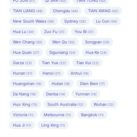
PO JUN
QI SHA
TIAN TONG
(51)
(50)
(50)
TIAN LIANG
Chengdu
TIAN XIANG
(49)
(44)
(42)
New South Wales
Sydney
Lu Cun
(39)
(35)
(34)
Hua Lu
Zuo Fu
You Bi
(34)
(31)
(31)
Wen Chang
Wen Qu
Songpan
(30)
(30)
(29)
Hua Quan
Siguniang
Hua Ke
(27)
(24)
(24)
Garze
Tian Yue
Tian Kui
(23)
(22)
(22)
Hunan
Hanoi
Anhui
(21)
(21)
(19)
Huangshan
Hubei
Dien Bien
(19)
(18)
(17)
Da Nang
Danba
Yunnan
(16)
(14)
(14)
Huo Xing
South Australia
Wuhan
(13)
(12)
(12)
Victoria
Melbourne
Bangkok
(11)
(11)
(11)
Hua Ji
Ling Xing
(11)
(11)