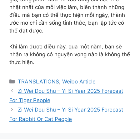
nhặt nhất của mỗi việc làm, biến thành những
điều mà bạn có thể thực hiện mỗi ngày, thành
ước mơ chỉ cần sống tỉnh thức, bạn lập tức có
thể đạt được.
Khi làm được điều này, qua một năm, bạn sẽ
nhận ra không có nguyện vọng nào là không thể
thực hiện.
Categories
TRANSLATIONS
,
Weibo Article
Zi Wei Dou Shu – Yi Si Year 2025 Forecast
For Tiger People
Zi Wei Dou Shu – Yi Si Year 2025 Forecast
For Rabbit Or Cat People