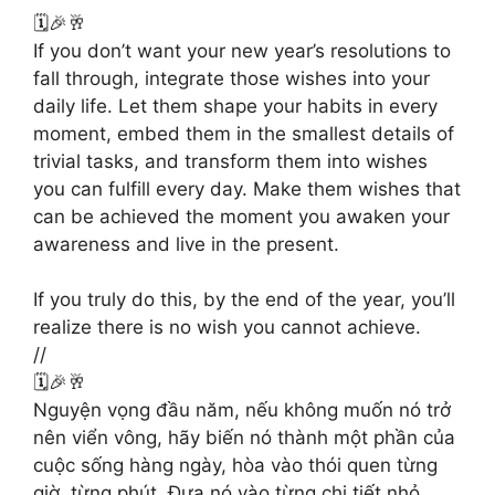
🗓🎉🥂
If you don’t want your new year’s resolutions to
fall through, integrate those wishes into your
daily life. Let them shape your habits in every
moment, embed them in the smallest details of
trivial tasks, and transform them into wishes
you can fulfill every day. Make them wishes that
can be achieved the moment you awaken your
awareness and live in the present.
If you truly do this, by the end of the year, you’ll
realize there is no wish you cannot achieve.
//
🗓🎉🥂
Nguyện vọng đầu năm, nếu không muốn nó trở
nên viển vông, hãy biến nó thành một phần của
cuộc sống hàng ngày, hòa vào thói quen từng
giờ, từng phút. Đưa nó vào từng chi tiết nhỏ