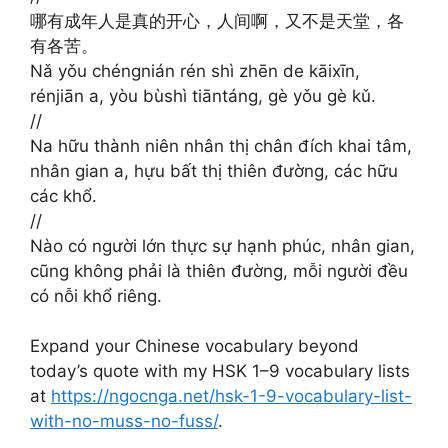
哪有成年人是真的开心，人间啊，又不是天堂，各
有各苦。 ​​​
Nǎ yǒu chéngnián rén shì zhēn de kāixīn,
rénjiān a, yòu bùshì tiāntáng, gè yǒu gè kǔ.
//
Na hữu thành niên nhân thị chân đích khai tâm,
nhân gian a, hựu bất thị thiên đường, các hữu
các khổ.
//
Nào có người lớn thực sự hạnh phúc, nhân gian,
cũng không phải là thiên đường, mỗi người đều
có nỗi khổ riêng.
Expand your Chinese vocabulary beyond
today’s quote with my HSK 1–9 vocabulary lists
at
https://ngocnga.net/hsk-1-9-vocabulary-list-
with-no-muss-no-fuss/
.