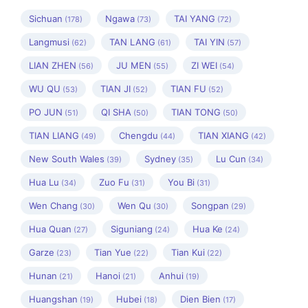
Sichuan
Ngawa
TAI YANG
(178)
(73)
(72)
Langmusi
TAN LANG
TAI YIN
(62)
(61)
(57)
LIAN ZHEN
JU MEN
ZI WEI
(56)
(55)
(54)
WU QU
TIAN JI
TIAN FU
(53)
(52)
(52)
PO JUN
QI SHA
TIAN TONG
(51)
(50)
(50)
TIAN LIANG
Chengdu
TIAN XIANG
(49)
(44)
(42)
New South Wales
Sydney
Lu Cun
(39)
(35)
(34)
Hua Lu
Zuo Fu
You Bi
(34)
(31)
(31)
Wen Chang
Wen Qu
Songpan
(30)
(30)
(29)
Hua Quan
Siguniang
Hua Ke
(27)
(24)
(24)
Garze
Tian Yue
Tian Kui
(23)
(22)
(22)
Hunan
Hanoi
Anhui
(21)
(21)
(19)
Huangshan
Hubei
Dien Bien
(19)
(18)
(17)