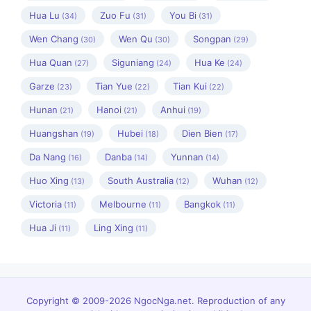
Hua Lu
Zuo Fu
You Bi
(34)
(31)
(31)
Wen Chang
Wen Qu
Songpan
(30)
(30)
(29)
Hua Quan
Siguniang
Hua Ke
(27)
(24)
(24)
Garze
Tian Yue
Tian Kui
(23)
(22)
(22)
Hunan
Hanoi
Anhui
(21)
(21)
(19)
Huangshan
Hubei
Dien Bien
(19)
(18)
(17)
Da Nang
Danba
Yunnan
(16)
(14)
(14)
Huo Xing
South Australia
Wuhan
(13)
(12)
(12)
Victoria
Melbourne
Bangkok
(11)
(11)
(11)
Hua Ji
Ling Xing
(11)
(11)
Copyright © 2009-2026 NgocNga.net. Reproduction of any