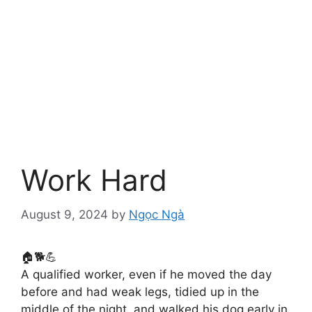
Work Hard
August 9, 2024
by
Ngọc Ngà
🏠🐕💪
A qualified worker, even if he moved the day
before and had weak legs, tidied up in the
middle of the night, and walked his dog early in