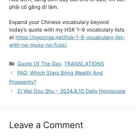
phải cố gắng đi làm.
Expand your Chinese vocabulary beyond
today’s quote with my HSK 1–9 vocabulary lists
at
https://ngocnga.net/hsk-1-9-vocabulary-list-
with-no-muss-no-fuss/
.
Categories
Quote Of The Day
,
TRANSLATIONS
FAQ: Which Stars Bring Wealth And
Prosperity?
Zi Wei Dou Shu – 2024.8.10 Daily Horoscope
Leave a Comment