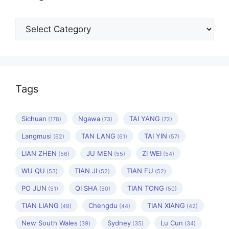
Categories
Tags
Sichuan
Ngawa
TAI YANG
(178)
(73)
(72)
Langmusi
TAN LANG
TAI YIN
(62)
(61)
(57)
LIAN ZHEN
JU MEN
ZI WEI
(56)
(55)
(54)
WU QU
TIAN JI
TIAN FU
(53)
(52)
(52)
PO JUN
QI SHA
TIAN TONG
(51)
(50)
(50)
TIAN LIANG
Chengdu
TIAN XIANG
(49)
(44)
(42)
New South Wales
Sydney
Lu Cun
(39)
(35)
(34)