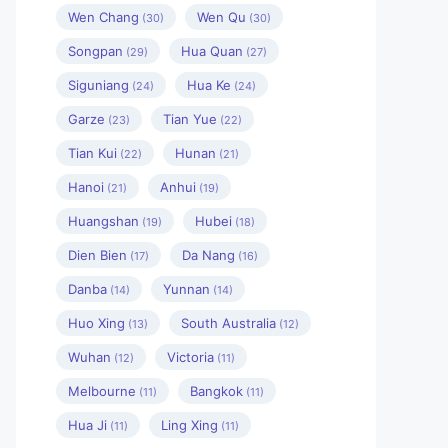
Wen Chang
Wen Qu
(30)
(30)
Songpan
Hua Quan
(29)
(27)
Siguniang
Hua Ke
(24)
(24)
Garze
Tian Yue
(23)
(22)
Tian Kui
Hunan
(22)
(21)
Hanoi
Anhui
(21)
(19)
Huangshan
Hubei
(19)
(18)
Dien Bien
Da Nang
(17)
(16)
Danba
Yunnan
(14)
(14)
Huo Xing
South Australia
(13)
(12)
Wuhan
Victoria
(12)
(11)
Melbourne
Bangkok
(11)
(11)
Hua Ji
Ling Xing
(11)
(11)