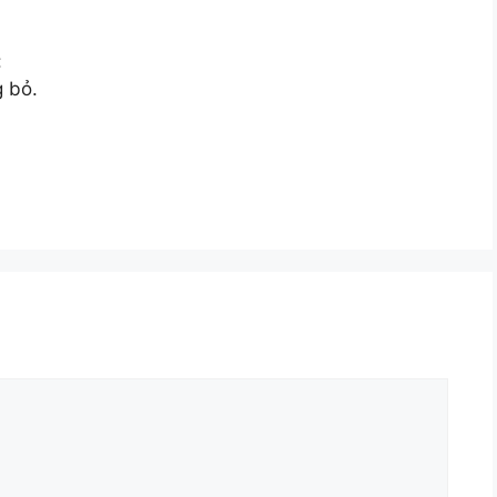
:
g bỏ.