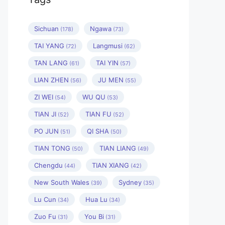
Sichuan
Ngawa
(178)
(73)
TAI YANG
Langmusi
(72)
(62)
TAN LANG
TAI YIN
(61)
(57)
LIAN ZHEN
JU MEN
(56)
(55)
ZI WEI
WU QU
(54)
(53)
TIAN JI
TIAN FU
(52)
(52)
PO JUN
QI SHA
(51)
(50)
TIAN TONG
TIAN LIANG
(50)
(49)
Chengdu
TIAN XIANG
(44)
(42)
New South Wales
Sydney
(39)
(35)
Lu Cun
Hua Lu
(34)
(34)
Zuo Fu
You Bi
(31)
(31)