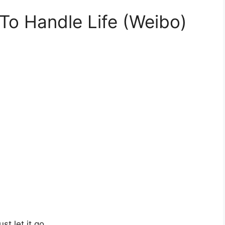
To Handle Life (Weibo)
st let it go.