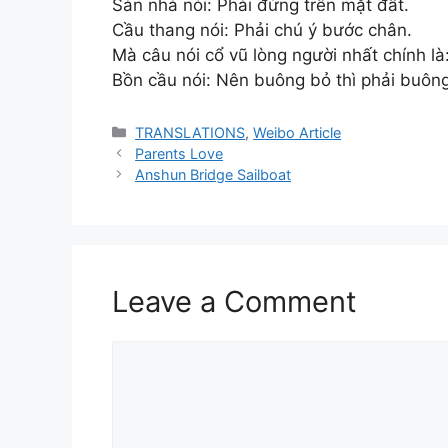
Sàn nhà nói: Phải đứng trên mặt đất.
Cầu thang nói: Phải chú ý bước chân.
Mà câu nói cổ vũ lòng người nhất chính là
Bồn cầu nói: Nên buông bỏ thì phải buôn
Categories
TRANSLATIONS
,
Weibo Article
Parents Love
Anshun Bridge Sailboat
Leave a Comment
Comment