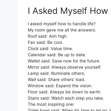
I Asked Myself How 
I asked myself how to handle life?
My room gave me all the answers.
Roof said: Aim high.
Fan said: Be cool.
Clock said: Value time.
Calendar said: Be up to date.
Wallet said: Save now for the future.
Mirror said: Always observe yourself.
Lamp said: Illuminate others.
Wall said: Share others’ load.
Window said: Expand the vision.
Floor said: Always be down to earth.
Stairs said: Watch each step you take.
The most inspiring one:
Toilet bowl said: When it’s time to let go, ju