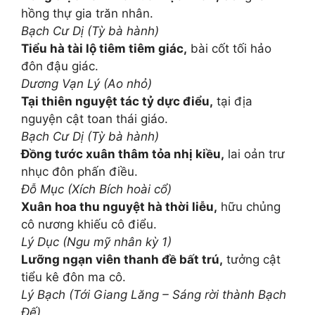
hồng thự gia trăn nhân.
Bạch Cư Dị (Tỳ bà hành)
Tiểu hà tài lộ tiêm tiêm giác,
bài cốt tối hảo
đôn đậu giác.
Dương Vạn Lý (Ao nhỏ)
Tại thiên nguyệt tác tỷ dực điểu,
tại địa
nguyện cật toan thái giáo.
Bạch Cư Dị (Tỳ bà hành)
Đồng tước xuân thâm tỏa nhị kiều,
lai oản trư
nhục đôn phấn điều.
Đỗ Mục (Xích Bích hoài cổ)
Xuân hoa thu nguyệt hà thời liễu,
hữu chủng
cô nương khiếu cô điểu.
Lý Dục (Ngu mỹ nhân kỳ 1)
Lưỡng ngạn viên thanh đề bất trú,
tưởng cật
tiểu kê đôn ma cô.
Lý Bạch (Tới Giang Lăng – Sáng rời thành Bạch
Đế)