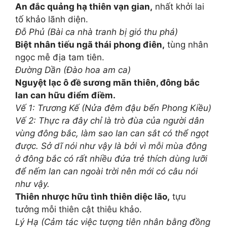
An đắc quảng hạ thiên vạn gian,
nhất khởi lai
tố khảo lãnh diện.
Đỗ Phủ (Bài ca nhà tranh bị gió thu phá)
Biệt nhân tiếu ngã thái phong điên,
tùng nhân
ngọc mễ địa tam tiên.
Đường Dần (Đào hoa am ca)
Nguyệt lạc ô đề sương mãn thiên, đông bắc
lan can hữu điểm điềm.
Vế 1: Trương Kế (Nửa đêm đậu bến Phong Kiều)
Vế 2: Thực ra đây chỉ là trò đùa của người dân
vùng đông bắc, làm sao lan can sắt có thể ngọt
được. Sở dĩ nói như vậy là bởi vì mỗi mùa đông
ở đông bắc có rất nhiều đứa trẻ thích dùng lưỡi
để nếm lan can ngoài trời nên mới có câu nói
như vậy.
Thiên nhược hữu tình thiên diệc lão,
tựu
tưởng mỗi thiên cật thiêu khảo.
Lý Hạ (Cảm tác việc tượng tiên nhân bằng đồng