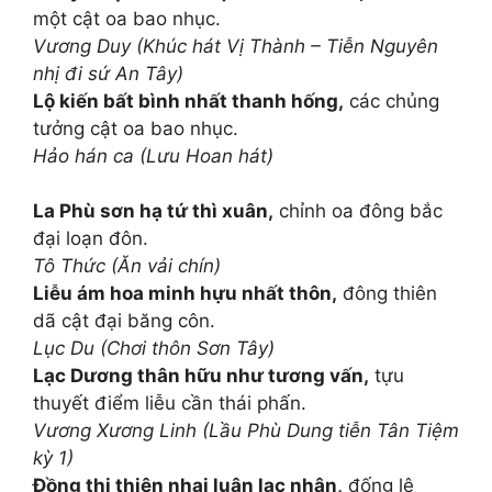
một cật oa bao nhục.
Vương Duy (Khúc hát Vị Thành – Tiễn Nguyên
nhị đi sứ An Tây)
Lộ kiến bất bình nhất thanh hống,
các chủng
tưởng cật oa bao nhục.
Hảo hán ca (Lưu Hoan hát)
La Phù sơn hạ tứ thì xuân,
chỉnh oa đông bắc
đại loạn đôn.
Tô Thức (Ăn vải chín)
Liễu ám hoa minh hựu nhất thôn,
đông thiên
dã cật đại băng côn.
Lục Du (Chơi thôn Sơn Tây)
Lạc Dương thân hữu như tương vấn,
tựu
thuyết điểm liễu cần thái phấn.
Vương Xương Linh (Lầu Phù Dung tiễn Tân Tiệm
kỳ 1)
Đồng thị thiên nhai luân lạc nhân,
đống lê