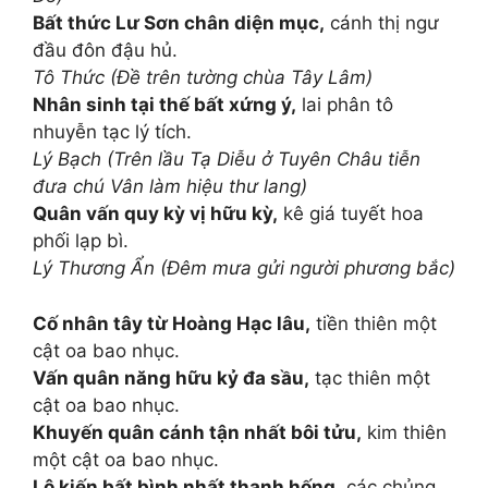
Bất thức Lư Sơn chân diện mục,
cánh thị ngư
đầu đôn đậu hủ.
Tô Thức (Đề trên tường chùa Tây Lâm)
Nhân sinh tại thế bất xứng ý,
lai phân tô
nhuyễn tạc lý tích.
Lý Bạch (Trên lầu Tạ Diễu ở Tuyên Châu tiễn
đưa chú Vân làm hiệu thư lang)
Quân vấn quy kỳ vị hữu kỳ,
kê giá tuyết hoa
phối lạp bì.
Lý Thương Ẩn (Đêm mưa gửi người phương bắc)
Cố nhân tây từ Hoàng Hạc lâu,
tiền thiên một
cật oa bao nhục.
Vấn quân năng hữu kỷ đa sầu,
tạc thiên một
cật oa bao nhục.
Khuyến quân cánh tận nhất bôi tửu,
kim thiên
một cật oa bao nhục.
Lộ kiến bất bình nhất thanh hống,
các chủng