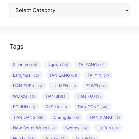
Categories
Tags
Sichuan
Ngawa
TAI YANG
(178)
(73)
(72)
Langmusi
TAN LANG
TAI YIN
(62)
(61)
(57)
LIAN ZHEN
JU MEN
ZI WEI
(56)
(55)
(54)
WU QU
TIAN JI
TIAN FU
(53)
(52)
(52)
PO JUN
QI SHA
TIAN TONG
(51)
(50)
(50)
TIAN LIANG
Chengdu
TIAN XIANG
(49)
(44)
(42)
New South Wales
Sydney
Lu Cun
(39)
(35)
(34)
Hua Lu
Zuo Fu
You Bi
(34)
(31)
(31)