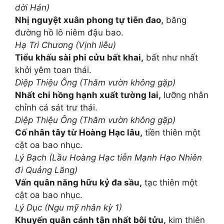
dời Hán)
Nhị nguyệt xuân phong tự tiễn đao,
băng
đường hồ lô niêm đậu bao.
Hạ Tri Chương (Vịnh liễu)
Tiểu khấu sài phi cửu bất khai,
bất như nhất
khởi yêm toan thái.
Diệp Thiệu Ông (Thăm vườn không gặp)
Nhất chi hồng hạnh xuất tường lai,
lưỡng nhân
chỉnh cá sát trư thái.
Diệp Thiệu Ông (Thăm vườn không gặp)
Cố nhân tây từ Hoàng Hạc lâu,
tiền thiên một
cật oa bao nhục.
Lý Bạch (Lầu Hoàng Hạc tiễn Mạnh Hạo Nhiên
đi Quảng Lăng)
Vấn quân năng hữu kỷ đa sầu,
tạc thiên một
cật oa bao nhục.
Lý Dục (Ngu mỹ nhân kỳ 1)
Khuyến quân cánh tận nhất bôi tửu,
kim thiên