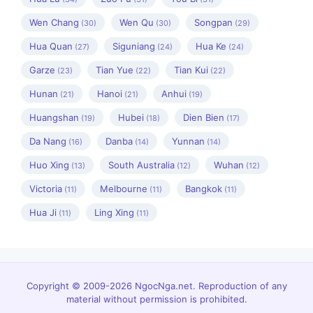
Wen Chang
Wen Qu
Songpan
(30)
(30)
(29)
Hua Quan
Siguniang
Hua Ke
(27)
(24)
(24)
Garze
Tian Yue
Tian Kui
(23)
(22)
(22)
Hunan
Hanoi
Anhui
(21)
(21)
(19)
Huangshan
Hubei
Dien Bien
(19)
(18)
(17)
Da Nang
Danba
Yunnan
(16)
(14)
(14)
Huo Xing
South Australia
Wuhan
(13)
(12)
(12)
Victoria
Melbourne
Bangkok
(11)
(11)
(11)
Hua Ji
Ling Xing
(11)
(11)
Copyright © 2009-2026 NgocNga.net. Reproduction of any
material without permission is prohibited.