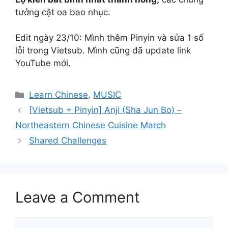
tưởng cật oa bao nhục.
Edit ngày 23/10: Mình thêm Pinyin và sửa 1 số
lỗi trong Vietsub. Mình cũng đã update link
YouTube mới.
Categories
Learn Chinese
,
MUSIC
[Vietsub + Pinyin] Anji (Sha Jun Bo) –
Northeastern Chinese Cuisine March
Shared Challenges
Leave a Comment
Comment