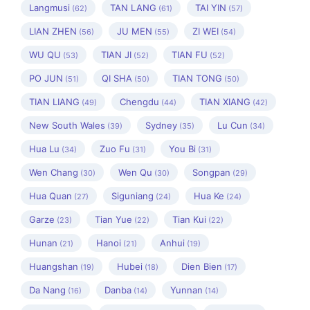
Langmusi
TAN LANG
TAI YIN
(62)
(61)
(57)
LIAN ZHEN
JU MEN
ZI WEI
(56)
(55)
(54)
WU QU
TIAN JI
TIAN FU
(53)
(52)
(52)
PO JUN
QI SHA
TIAN TONG
(51)
(50)
(50)
TIAN LIANG
Chengdu
TIAN XIANG
(49)
(44)
(42)
New South Wales
Sydney
Lu Cun
(39)
(35)
(34)
Hua Lu
Zuo Fu
You Bi
(34)
(31)
(31)
Wen Chang
Wen Qu
Songpan
(30)
(30)
(29)
Hua Quan
Siguniang
Hua Ke
(27)
(24)
(24)
Garze
Tian Yue
Tian Kui
(23)
(22)
(22)
Hunan
Hanoi
Anhui
(21)
(21)
(19)
Huangshan
Hubei
Dien Bien
(19)
(18)
(17)
Da Nang
Danba
Yunnan
(16)
(14)
(14)