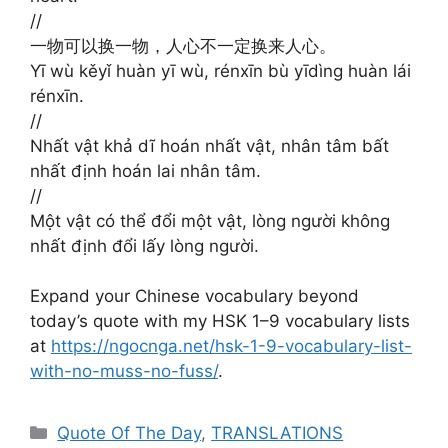
//
一物可以换一物，人心不一定换来人心。
Yī wù kěyǐ huàn yī wù, rénxīn bù yīdìng huàn lái
rénxīn.
//
Nhất vật khả dĩ hoán nhất vật, nhân tâm bất
nhất định hoán lai nhân tâm.
//
Một vật có thể đổi một vật, lòng người không
nhất định đổi lấy lòng người.
Expand your Chinese vocabulary beyond
today’s quote with my HSK 1–9 vocabulary lists
at
https://ngocnga.net/hsk-1-9-vocabulary-list-
with-no-muss-no-fuss/
.
Categories
Quote Of The Day
,
TRANSLATIONS