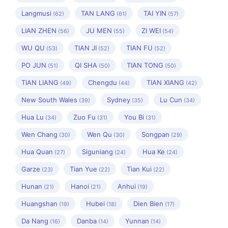
Langmusi
TAN LANG
TAI YIN
(62)
(61)
(57)
LIAN ZHEN
JU MEN
ZI WEI
(56)
(55)
(54)
WU QU
TIAN JI
TIAN FU
(53)
(52)
(52)
PO JUN
QI SHA
TIAN TONG
(51)
(50)
(50)
TIAN LIANG
Chengdu
TIAN XIANG
(49)
(44)
(42)
New South Wales
Sydney
Lu Cun
(39)
(35)
(34)
Hua Lu
Zuo Fu
You Bi
(34)
(31)
(31)
Wen Chang
Wen Qu
Songpan
(30)
(30)
(29)
Hua Quan
Siguniang
Hua Ke
(27)
(24)
(24)
Garze
Tian Yue
Tian Kui
(23)
(22)
(22)
Hunan
Hanoi
Anhui
(21)
(21)
(19)
Huangshan
Hubei
Dien Bien
(19)
(18)
(17)
Da Nang
Danba
Yunnan
(16)
(14)
(14)