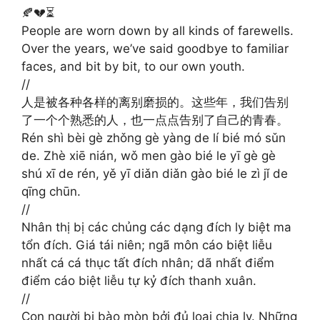
🍂💔⏳
People are worn down by all kinds of farewells.
Over the years, we’ve said goodbye to familiar
faces, and bit by bit, to our own youth.
//
人是被各种各样的离别磨损的。这些年，我们告别
了一个个熟悉的人，也一点点告别了自己的青春。
Rén shì bèi gè zhǒng gè yàng de lí bié mó sǔn
de. Zhè xiē nián, wǒ men gào bié le yī gè gè
shú xī de rén, yě yī diǎn diǎn gào bié le zì jǐ de
qīng chūn.
//
Nhân thị bị các chủng các dạng đích ly biệt ma
tổn đích. Giá tái niên; ngã môn cáo biệt liễu
nhất cá cá thục tất đích nhân; dã nhất điểm
điểm cáo biệt liễu tự kỷ đích thanh xuân.
//
Con người bị bào mòn bởi đủ loại chia ly. Những