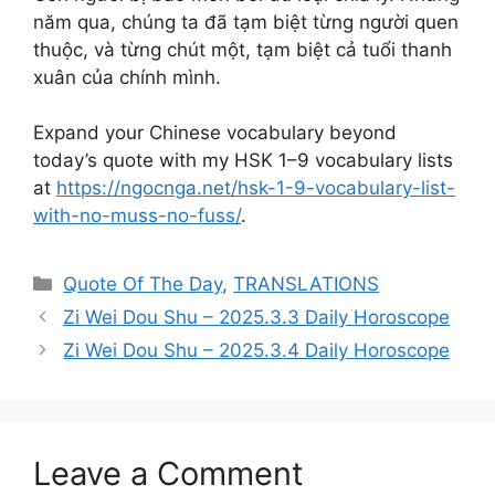
năm qua, chúng ta đã tạm biệt từng người quen
thuộc, và từng chút một, tạm biệt cả tuổi thanh
xuân của chính mình.
Expand your Chinese vocabulary beyond
today’s quote with my HSK 1–9 vocabulary lists
at
https://ngocnga.net/hsk-1-9-vocabulary-list-
with-no-muss-no-fuss/
.
Categories
Quote Of The Day
,
TRANSLATIONS
Zi Wei Dou Shu – 2025.3.3 Daily Horoscope
Zi Wei Dou Shu – 2025.3.4 Daily Horoscope
Leave a Comment