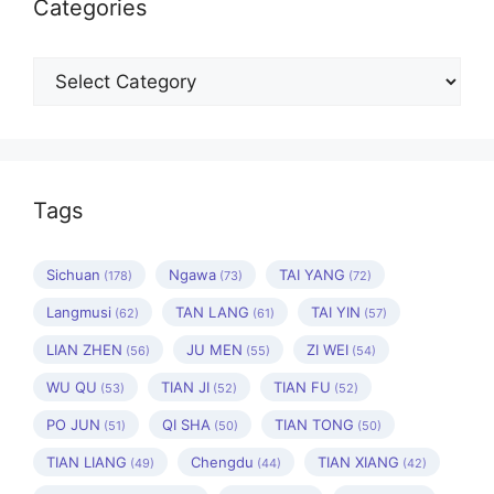
Categories
Categories
Tags
Sichuan
Ngawa
TAI YANG
(178)
(73)
(72)
Langmusi
TAN LANG
TAI YIN
(62)
(61)
(57)
LIAN ZHEN
JU MEN
ZI WEI
(56)
(55)
(54)
WU QU
TIAN JI
TIAN FU
(53)
(52)
(52)
PO JUN
QI SHA
TIAN TONG
(51)
(50)
(50)
TIAN LIANG
Chengdu
TIAN XIANG
(49)
(44)
(42)