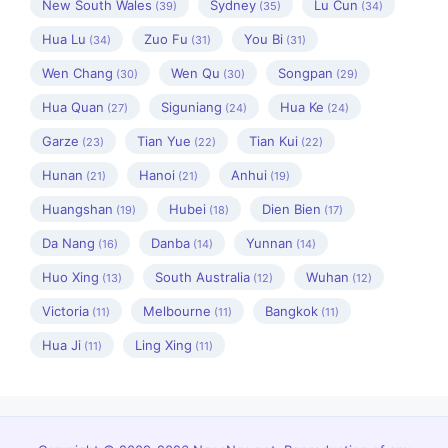
New South Wales
Sydney
Lu Cun
(39)
(35)
(34)
Hua Lu
Zuo Fu
You Bi
(34)
(31)
(31)
Wen Chang
Wen Qu
Songpan
(30)
(30)
(29)
Hua Quan
Siguniang
Hua Ke
(27)
(24)
(24)
Garze
Tian Yue
Tian Kui
(23)
(22)
(22)
Hunan
Hanoi
Anhui
(21)
(21)
(19)
Huangshan
Hubei
Dien Bien
(19)
(18)
(17)
Da Nang
Danba
Yunnan
(16)
(14)
(14)
Huo Xing
South Australia
Wuhan
(13)
(12)
(12)
Victoria
Melbourne
Bangkok
(11)
(11)
(11)
Hua Ji
Ling Xing
(11)
(11)