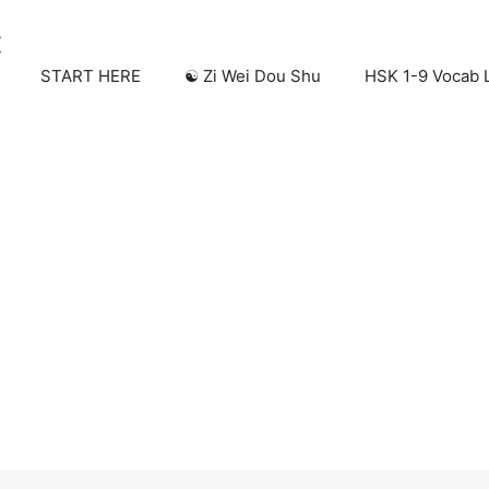
START HERE
☯️ Zi Wei Dou Shu
HSK 1-9 Vocab L