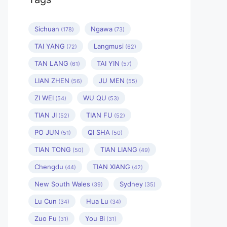
Sichuan
Ngawa
(178)
(73)
TAI YANG
Langmusi
(72)
(62)
TAN LANG
TAI YIN
(61)
(57)
LIAN ZHEN
JU MEN
(56)
(55)
ZI WEI
WU QU
(54)
(53)
TIAN JI
TIAN FU
(52)
(52)
PO JUN
QI SHA
(51)
(50)
TIAN TONG
TIAN LIANG
(50)
(49)
Chengdu
TIAN XIANG
(44)
(42)
New South Wales
Sydney
(39)
(35)
Lu Cun
Hua Lu
(34)
(34)
Zuo Fu
You Bi
(31)
(31)