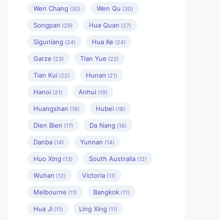
Wen Chang
Wen Qu
(30)
(30)
Songpan
Hua Quan
(29)
(27)
Siguniang
Hua Ke
(24)
(24)
Garze
Tian Yue
(23)
(22)
Tian Kui
Hunan
(22)
(21)
Hanoi
Anhui
(21)
(19)
Huangshan
Hubei
(19)
(18)
Dien Bien
Da Nang
(17)
(16)
Danba
Yunnan
(14)
(14)
Huo Xing
South Australia
(13)
(12)
Wuhan
Victoria
(12)
(11)
Melbourne
Bangkok
(11)
(11)
Hua Ji
Ling Xing
(11)
(11)