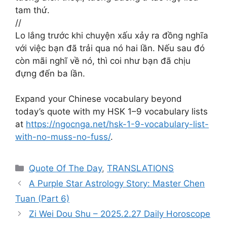
tam thứ.
//
Lo lắng trước khi chuyện xấu xảy ra đồng nghĩa
với việc bạn đã trải qua nó hai lần. Nếu sau đó
còn mãi nghĩ về nó, thì coi như bạn đã chịu
đựng đến ba lần.
Expand your Chinese vocabulary beyond
today’s quote with my HSK 1–9 vocabulary lists
at
https://ngocnga.net/hsk-1-9-vocabulary-list-
with-no-muss-no-fuss/
.
Categories
Quote Of The Day
,
TRANSLATIONS
A Purple Star Astrology Story: Master Chen
Tuan (Part 6)
Zi Wei Dou Shu – 2025.2.27 Daily Horoscope