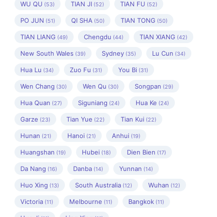
WU QU
TIAN JI
TIAN FU
(53)
(52)
(52)
PO JUN
QI SHA
TIAN TONG
(51)
(50)
(50)
TIAN LIANG
Chengdu
TIAN XIANG
(49)
(44)
(42)
New South Wales
Sydney
Lu Cun
(39)
(35)
(34)
Hua Lu
Zuo Fu
You Bi
(34)
(31)
(31)
Wen Chang
Wen Qu
Songpan
(30)
(30)
(29)
Hua Quan
Siguniang
Hua Ke
(27)
(24)
(24)
Garze
Tian Yue
Tian Kui
(23)
(22)
(22)
Hunan
Hanoi
Anhui
(21)
(21)
(19)
Huangshan
Hubei
Dien Bien
(19)
(18)
(17)
Da Nang
Danba
Yunnan
(16)
(14)
(14)
Huo Xing
South Australia
Wuhan
(13)
(12)
(12)
Victoria
Melbourne
Bangkok
(11)
(11)
(11)