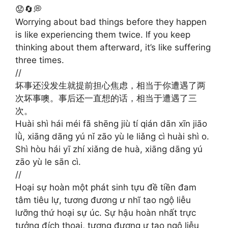
😟🔄💭
Worrying about bad things before they happen
is like experiencing them twice. If you keep
thinking about them afterward, it’s like suffering
three times.
//
坏事还没发生就提前担心焦虑，相当于你遭遇了两
次坏事噢。事后还一直想的话，相当于遭遇了三
次。
Huài shì hái méi fā shēng jiù tí qián dān xīn jiāo
lǜ, xiāng dāng yú nǐ zāo yù le liǎng cì huài shì o.
Shì hòu hái yī zhí xiǎng de huà, xiāng dāng yú
zāo yù le sān cì.
//
Hoại sự hoàn một phát sinh tựu đề tiền đam
tâm tiêu lự, tương đương ư nhĩ tao ngộ liễu
lưỡng thứ hoại sự úc. Sự hậu hoàn nhất trực
tưởng đích thoại, tương đương ư tao ngộ liễu