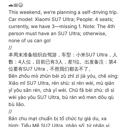
🚗📅😆
This weekend, we’re planning a self-driving trip.
Car model: Xiaomi SU7 Ultra; People: 4 seats;
currently, we have 3—missing 1. Note: The 4th
person must have an SU7 Ultra; otherwise,
none of us can go!
//
本周末准备组织自驾游，车型：小米SU7 Ultra，人
数：4人位，目前已有3人，差1位。出发备注：第4
位要有SU7 Ultra，不然我们都去不了。
Běn zhōu mò zhǔn bèi zǔ zhī zì jià yóu, chē xíng:
Xiǎo mǐ SU7 Ultra, rén shù: sì rén wèi, mù qián
yǐ yǒu sān rén, chà yī wèi. Chū fā bèi zhù: dì sì
wèi yào yǒu SU7 Ultra, bù rán wǒ men dōu qù
bù liǎo.
//
Bản chu mạt chuẩn bị tổ chức tự giá du, xa
hình: Tiểu Mễ SU7 Ultra, nhân số: tứ nhân vị,