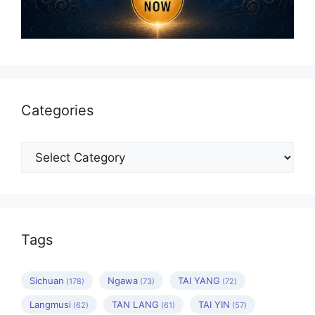
Categories
Categories
Tags
Sichuan
Ngawa
TAI YANG
(178)
(73)
(72)
Langmusi
TAN LANG
TAI YIN
(62)
(61)
(57)