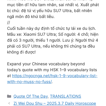
mục tiền dĩ hữu tam nhân, sai nhất vị. Xuất phát
bị chú: đệ tứ vị yếu hữu SU7 Ultra, bất nhiên
ngã môn đô khứ bất liễu.
//
Cuối tuần này dự định tổ chức tự lái xe du lịch.
Mẫu xe: Xiaomi SU7 Ultra; Số người: 4 chỗ; hiện
đã có 3 người, thiếu 1 người. Lưu ý: Người thứ 4
phải có SU7 Ultra, nếu không thì chúng ta đều
không đi được!
Expand your Chinese vocabulary beyond
today’s quote with my HSK 1–9 vocabulary lists
at
https://ngocnga.net/hsk-1-9-vocabulary-list-
with-no-muss-no-fuss/
.
Categories
Quote Of The Day
,
TRANSLATIONS
Zi Wei Dou Shu – 2025.3.7 Daily Horoscope