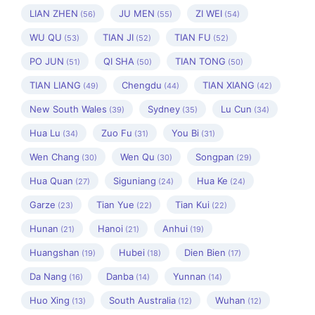
LIAN ZHEN
JU MEN
ZI WEI
(56)
(55)
(54)
WU QU
TIAN JI
TIAN FU
(53)
(52)
(52)
PO JUN
QI SHA
TIAN TONG
(51)
(50)
(50)
TIAN LIANG
Chengdu
TIAN XIANG
(49)
(44)
(42)
New South Wales
Sydney
Lu Cun
(39)
(35)
(34)
Hua Lu
Zuo Fu
You Bi
(34)
(31)
(31)
Wen Chang
Wen Qu
Songpan
(30)
(30)
(29)
Hua Quan
Siguniang
Hua Ke
(27)
(24)
(24)
Garze
Tian Yue
Tian Kui
(23)
(22)
(22)
Hunan
Hanoi
Anhui
(21)
(21)
(19)
Huangshan
Hubei
Dien Bien
(19)
(18)
(17)
Da Nang
Danba
Yunnan
(16)
(14)
(14)
Huo Xing
South Australia
Wuhan
(13)
(12)
(12)