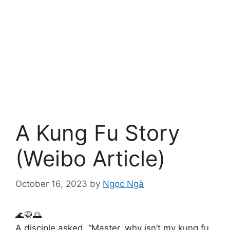
A Kung Fu Story
(Weibo Article)
October 16, 2023
by
Ngọc Ngà
🌊🥋🌅
A disciple asked, “Master, why isn’t my kung fu