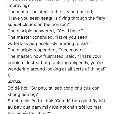
improving?”
The master pointed to the sky and asked,
“Have you seen seagulls flying through the fiery
sunset clouds on the horizon?”
The disciple answered, “Yes, I have.”
The master continued, “Have you seen
waterfalls purposelessly eroding rocks?”
The disciple responded, “Yes, master.”
The master, now frustrated, said, “That’s your
problem. Instead of practicing diligently, you’re
wandering around looking at all sorts of things!”
//
🌊🥋🌅
Đồ đệ hỏi: “Sư phụ, tại sao công phu của con
không tiến bộ?”
Sư phụ chỉ lên trời hỏi: “Con đã bao giờ thấy hải
âu bay qua đám mây lửa nơi chân trời lúc mặt
trời lặn về tây chưa?”