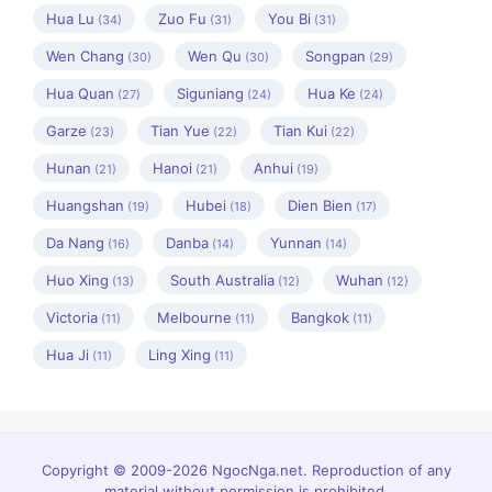
Hua Lu
Zuo Fu
You Bi
(34)
(31)
(31)
Wen Chang
Wen Qu
Songpan
(30)
(30)
(29)
Hua Quan
Siguniang
Hua Ke
(27)
(24)
(24)
Garze
Tian Yue
Tian Kui
(23)
(22)
(22)
Hunan
Hanoi
Anhui
(21)
(21)
(19)
Huangshan
Hubei
Dien Bien
(19)
(18)
(17)
Da Nang
Danba
Yunnan
(16)
(14)
(14)
Huo Xing
South Australia
Wuhan
(13)
(12)
(12)
Victoria
Melbourne
Bangkok
(11)
(11)
(11)
Hua Ji
Ling Xing
(11)
(11)
Copyright © 2009-2026 NgocNga.net. Reproduction of any
material without permission is prohibited.