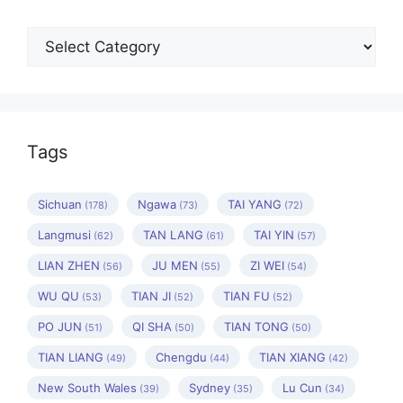
Categories
Tags
Sichuan
Ngawa
TAI YANG
(178)
(73)
(72)
Langmusi
TAN LANG
TAI YIN
(62)
(61)
(57)
LIAN ZHEN
JU MEN
ZI WEI
(56)
(55)
(54)
WU QU
TIAN JI
TIAN FU
(53)
(52)
(52)
PO JUN
QI SHA
TIAN TONG
(51)
(50)
(50)
TIAN LIANG
Chengdu
TIAN XIANG
(49)
(44)
(42)
New South Wales
Sydney
Lu Cun
(39)
(35)
(34)