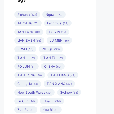
Sichuan
Ngawa
(178)
(73)
TAI YANG
Langmusi
(72)
(62)
TAN LANG
TAI YIN
(61)
(57)
LIAN ZHEN
JU MEN
(56)
(55)
ZI WEI
WU QU
(54)
(53)
TIAN JI
TIAN FU
(52)
(52)
PO JUN
QI SHA
(51)
(50)
TIAN TONG
TIAN LIANG
(50)
(49)
Chengdu
TIAN XIANG
(44)
(42)
New South Wales
Sydney
(39)
(35)
Lu Cun
Hua Lu
(34)
(34)
Zuo Fu
You Bi
(31)
(31)