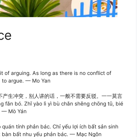
ce
t of arguing. As long as there is no conflict of
ed to argue. — Mo Yan
不产生冲突，别人讲的话，一般不需要反驳。一一莫言
ng fǎn bó. Zhǐ yào lì yì bù chǎn shēng chōng tū, bié
ó. — Mò Yán
 quán tính phản bác. Chỉ yếu lợi ích bất sản sinh
hất bàn bất nhu yếu phản bác. — Mạc Ngôn