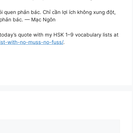
i quen phản bác. Chỉ cần lợi ích không xung đột,
i phản bác. — Mạc Ngôn
oday’s quote with my HSK 1–9 vocabulary lists at
list-with-no-muss-no-fuss/
.