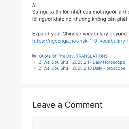
//
Sự ngu xuẩn lớn nhất của một người là thó
lời người khác nói thường không cần phả
Expand your Chinese vocabulary beyond t
https://ngocnga.net/hsk-1-9-vocabulary-
Categories
Quote Of The Day
,
TRANSLATIONS
Zi Wei Dou Shu – 2025.2.17 Daily Horoscope
Zi Wei Dou Shu – 2025.2.18 Daily Horoscope
Leave a Comment
Comment