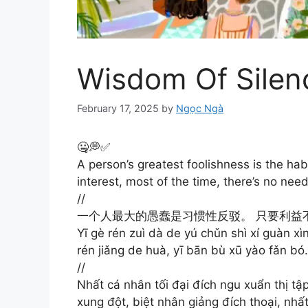
Wisdom Of Silen
February 17, 2025
by
Ngọc Ngà
🤐💭✅
A person’s greatest foolishness is the habi
interest, most of the time, there’s no ne
//
一个人最大的愚蠢是习惯性反驳。 只要利益
Yī gè rén zuì dà de yú chǔn shì xí guàn xì
rén jiǎng de huà, yī bān bù xū yào fǎn b
//
Nhất cá nhân tối đại đích ngu xuẩn thị tập
xung đột, biệt nhân giảng đích thoại, n