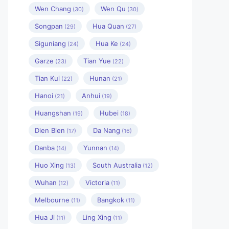
Wen Chang
Wen Qu
(30)
(30)
Songpan
Hua Quan
(29)
(27)
Siguniang
Hua Ke
(24)
(24)
Garze
Tian Yue
(23)
(22)
Tian Kui
Hunan
(22)
(21)
Hanoi
Anhui
(21)
(19)
Huangshan
Hubei
(19)
(18)
Dien Bien
Da Nang
(17)
(16)
Danba
Yunnan
(14)
(14)
Huo Xing
South Australia
(13)
(12)
Wuhan
Victoria
(12)
(11)
Melbourne
Bangkok
(11)
(11)
Hua Ji
Ling Xing
(11)
(11)