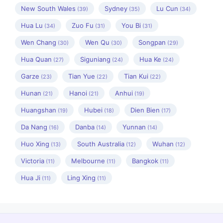
New South Wales
Sydney
Lu Cun
(39)
(35)
(34)
Hua Lu
Zuo Fu
You Bi
(34)
(31)
(31)
Wen Chang
Wen Qu
Songpan
(30)
(30)
(29)
Hua Quan
Siguniang
Hua Ke
(27)
(24)
(24)
Garze
Tian Yue
Tian Kui
(23)
(22)
(22)
Hunan
Hanoi
Anhui
(21)
(21)
(19)
Huangshan
Hubei
Dien Bien
(19)
(18)
(17)
Da Nang
Danba
Yunnan
(16)
(14)
(14)
Huo Xing
South Australia
Wuhan
(13)
(12)
(12)
Victoria
Melbourne
Bangkok
(11)
(11)
(11)
Hua Ji
Ling Xing
(11)
(11)