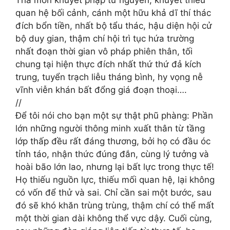
quan hệ bối cảnh, cánh một hữu khả dĩ thí thác
đích bổn tiền, nhất bộ tẩu thác, hậu diện hội cử
bộ duy gian, thậm chí hội trì tục hứa trường
nhất đoạn thời gian vô pháp phiên thân, tối
chung tại hiện thực đích nhất thứ thứ đả kích
trung, tuyển trạch liễu tháng bình, hy vọng nễ
vĩnh viễn khán bất đổng giá đoạn thoại….
//
Để tôi nói cho bạn một sự thật phũ phàng: Phần
lớn những người thông minh xuất thân từ tầng
lớp thấp đều rất đáng thương, bởi họ có đầu óc
tỉnh táo, nhận thức đúng đắn, cùng lý tưởng và
hoài bão lớn lao, nhưng lại bất lực trong thực tế!
Họ thiếu nguồn lực, thiếu mối quan hệ, lại không
có vốn để thử và sai. Chỉ cần sai một bước, sau
đó sẽ khó khăn trùng trùng, thậm chí có thể mất
một thời gian dài không thể vực dậy. Cuối cùng,