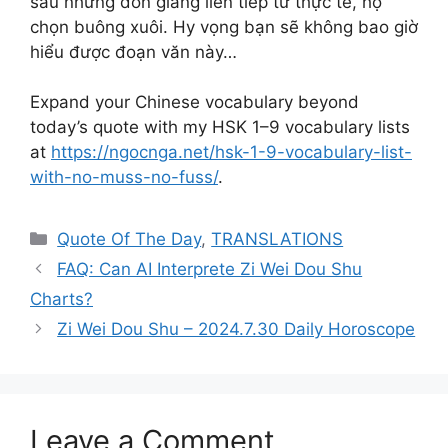
sau những đòn giáng liên tiếp từ thực tế, họ
chọn buông xuôi. Hy vọng bạn sẽ không bao giờ
hiểu được đoạn văn này…
Expand your Chinese vocabulary beyond
today’s quote with my HSK 1–9 vocabulary lists
at
https://ngocnga.net/hsk-1-9-vocabulary-list-
with-no-muss-no-fuss/
.
Categories
Quote Of The Day
,
TRANSLATIONS
FAQ: Can AI Interprete Zi Wei Dou Shu
Charts?
Zi Wei Dou Shu – 2024.7.30 Daily Horoscope
Leave a Comment