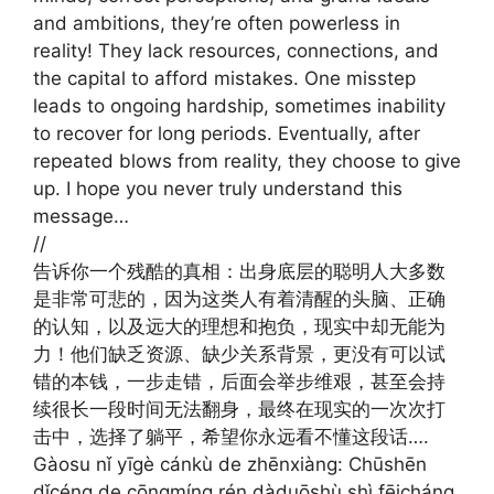
and ambitions, they’re often powerless in
reality! They lack resources, connections, and
the capital to afford mistakes. One misstep
leads to ongoing hardship, sometimes inability
to recover for long periods. Eventually, after
repeated blows from reality, they choose to give
up. I hope you never truly understand this
message…
//
告诉你一个残酷的真相：出身底层的聪明人大多数
是非常可悲的，因为这类人有着清醒的头脑、正确
的认知，以及远大的理想和抱负，现实中却无能为
力！他们缺乏资源、缺少关系背景，更没有可以试
错的本钱，一步走错，后面会举步维艰，甚至会持
续很长一段时间无法翻身，最终在现实的一次次打
击中，选择了躺平，希望你永远看不懂这段话….
Gàosu nǐ yīgè cánkù de zhēnxiàng: Chūshēn
dǐcéng de cōngmíng rén dàduōshù shì fēicháng