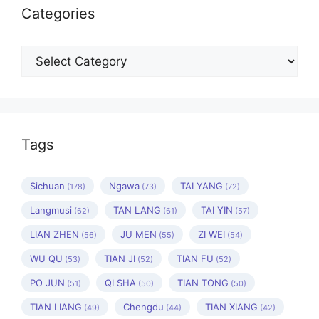
Categories
Categories
Tags
Sichuan
Ngawa
TAI YANG
(178)
(73)
(72)
Langmusi
TAN LANG
TAI YIN
(62)
(61)
(57)
LIAN ZHEN
JU MEN
ZI WEI
(56)
(55)
(54)
WU QU
TIAN JI
TIAN FU
(53)
(52)
(52)
PO JUN
QI SHA
TIAN TONG
(51)
(50)
(50)
TIAN LIANG
Chengdu
TIAN XIANG
(49)
(44)
(42)