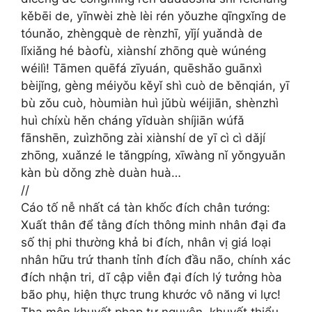
kěbēi de, yīnwèi zhè lèi rén yǒuzhe qīngxǐng de
tóunǎo, zhèngquè de rènzhī, yǐjí yuǎndà de
lǐxiǎng hé bàofù, xiànshí zhōng què wúnéng
wéilì! Tāmen quēfá zīyuán, quēshǎo guānxì
bèijǐng, gèng méiyǒu kěyǐ shì cuò de běnqián, yī
bù zǒu cuò, hòumiàn huì jǔbù wéijiān, shènzhì
huì chíxù hěn cháng yīduàn shíjiān wúfǎ
fānshēn, zuìzhōng zài xiànshí de yī cì cì dǎjí
zhōng, xuǎnzé le tǎngpíng, xīwàng nǐ yǒngyuǎn
kàn bù dǒng zhè duàn huà…
//
Cáo tố nễ nhất cá tàn khốc đích chân tướng:
Xuất thân để tằng đích thông minh nhân đại đa
số thị phi thường khả bi đích, nhân vị giá loại
nhân hữu trứ thanh tỉnh đích đầu não, chính xác
đích nhận tri, dĩ cập viễn đại đích lý tưởng hòa
bão phụ, hiện thực trung khước vô năng vi lực!
Tha môn khuyết phạp tư nguyên, khuyết thiểu