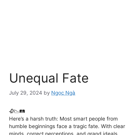
Unequal Fate
July 29, 2024
by
Ngọc Ngà
🥀📉🛤️
Here’s a harsh truth: Most smart people from
humble beginnings face a tragic fate. With clear
minds, correct perceptions, and grand ideals