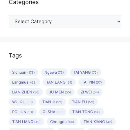
Categories
Categories
Tags
Sichuan
Ngawa
TAI YANG
(178)
(73)
(72)
Langmusi
TAN LANG
TAI YIN
(62)
(61)
(57)
LIAN ZHEN
JU MEN
ZI WEI
(56)
(55)
(54)
WU QU
TIAN JI
TIAN FU
(53)
(52)
(52)
PO JUN
QI SHA
TIAN TONG
(51)
(50)
(50)
TIAN LIANG
Chengdu
TIAN XIANG
(49)
(44)
(42)