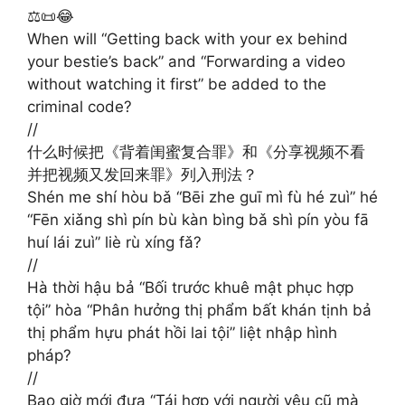
⚖️📜😂
When will “Getting back with your ex behind
your bestie’s back” and “Forwarding a video
without watching it first” be added to the
criminal code?
//
什么时候把《背着闺蜜复合罪》和《分享视频不看
并把视频又发回来罪》列入刑法？
Shén me shí hòu bǎ “Bēi zhe guī mì fù hé zuì” hé
“Fēn xiǎng shì pín bù kàn bìng bǎ shì pín yòu fā
huí lái zuì” liè rù xíng fǎ?
//
Hà thời hậu bả “Bối trước khuê mật phục hợp
tội” hòa “Phân hưởng thị phẩm bất khán tịnh bả
thị phẩm hựu phát hồi lai tội” liệt nhập hình
pháp?
//
Bao giờ mới đưa “Tái hợp với người yêu cũ mà