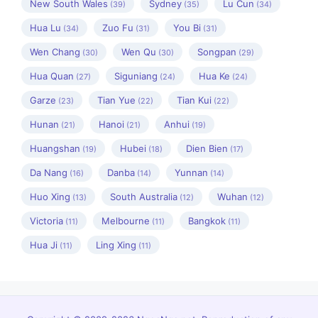
New South Wales
Sydney
Lu Cun
(39)
(35)
(34)
Hua Lu
Zuo Fu
You Bi
(34)
(31)
(31)
Wen Chang
Wen Qu
Songpan
(30)
(30)
(29)
Hua Quan
Siguniang
Hua Ke
(27)
(24)
(24)
Garze
Tian Yue
Tian Kui
(23)
(22)
(22)
Hunan
Hanoi
Anhui
(21)
(21)
(19)
Huangshan
Hubei
Dien Bien
(19)
(18)
(17)
Da Nang
Danba
Yunnan
(16)
(14)
(14)
Huo Xing
South Australia
Wuhan
(13)
(12)
(12)
Victoria
Melbourne
Bangkok
(11)
(11)
(11)
Hua Ji
Ling Xing
(11)
(11)