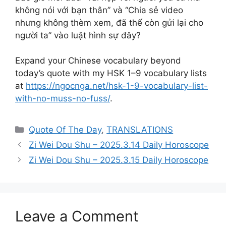
không nói với bạn thân” và “Chia sẻ video
nhưng không thèm xem, đã thế còn gửi lại cho
người ta” vào luật hình sự đây?
Expand your Chinese vocabulary beyond
today’s quote with my HSK 1–9 vocabulary lists
at
https://ngocnga.net/hsk-1-9-vocabulary-list-
with-no-muss-no-fuss/
.
Categories
Quote Of The Day
,
TRANSLATIONS
Zi Wei Dou Shu – 2025.3.14 Daily Horoscope
Zi Wei Dou Shu – 2025.3.15 Daily Horoscope
Leave a Comment