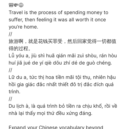
🎒💸😅
Travel is the process of spending money to
suffer, then feeling it was all worth it once
you’re home.
//
旅游啊，就是花钱买罪受，然后回家觉得一切都值
得的过程。
Lǚ yóu a, jiù shì huā qián mǎi zuì shòu, rán hòu
huí jiā jué de yí qiè dōu zhí dé de guò chéng.
//
Lữ du a, tức thị hoa tiền mãi tội thụ, nhiên hậu
hồi gia giác đắc nhất thiết đô trị đắc đích quá
trình.
//
Du lịch à, là quá trình bỏ tiền ra chịu khổ, rồi về
nhà lại thấy mọi thứ đều xứng đáng.
Expand your Chinese vocabulary beyond