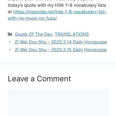
today’s quote with my HSK 1–9 vocabulary lists
at
https://ngocnga.net/hsk-1-9-vocabulary-list-
with-no-muss-no-fuss/
.
Categories
Quote Of The Day
,
TRANSLATIONS
Zi Wei Dou Shu – 2025.5.14 Daily Horoscope
Zi Wei Dou Shu – 2025.5.15 Daily Horoscope
Leave a Comment
Comment