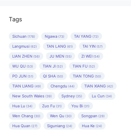
Tags
Sichuan
Ngawa
TAI YANG
(178)
(73)
(72)
Langmusi
TAN LANG
TAI YIN
(62)
(61)
(57)
LIAN ZHEN
JU MEN
ZI WEI
(56)
(55)
(54)
WU QU
TIAN JI
TIAN FU
(53)
(52)
(52)
PO JUN
QI SHA
TIAN TONG
(51)
(50)
(50)
TIAN LIANG
Chengdu
TIAN XIANG
(49)
(44)
(42)
New South Wales
Sydney
Lu Cun
(39)
(35)
(34)
Hua Lu
Zuo Fu
You Bi
(34)
(31)
(31)
Wen Chang
Wen Qu
Songpan
(30)
(30)
(29)
Hua Quan
Siguniang
Hua Ke
(27)
(24)
(24)