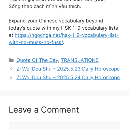
Sống theo cách mình yêu thích.
Expand your Chinese vocabulary beyond
today’s quote with my HSK 1–9 vocabulary lists
at
https://ngocnga.net/hsk-1-9-vocabulary-list-
with-no-muss-no-fuss/
.
Categories
Quote Of The Day
,
TRANSLATIONS
Zi Wei Dou Shu – 2025.5.23 Daily Horoscope
Zi Wei Dou Shu – 2025.5.24 Daily Horoscope
Leave a Comment
Comment