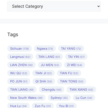
Categories
Tags
Sichuan
Ngawa
TAI YANG
(178)
(73)
(72)
Langmusi
TAN LANG
TAI YIN
(62)
(61)
(57)
LIAN ZHEN
JU MEN
ZI WEI
(56)
(55)
(54)
WU QU
TIAN JI
TIAN FU
(53)
(52)
(52)
PO JUN
QI SHA
TIAN TONG
(51)
(50)
(50)
TIAN LIANG
Chengdu
TIAN XIANG
(49)
(44)
(42)
New South Wales
Sydney
Lu Cun
(39)
(35)
(34)
Hua Lu
Zuo Fu
You Bi
(34)
(31)
(31)