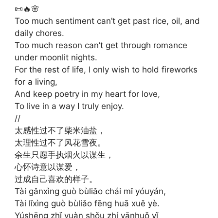
📜🔥🌸
Too much sentiment can’t get past rice, oil, and
daily chores.
Too much reason can’t get through romance
under moonlit nights.
For the rest of life, I only wish to hold fireworks
for a living,
And keep poetry in my heart for love,
To live in a way I truly enjoy.
//
太感性过不了柴米油盐，
太理性过不了风花雪夜。
余生只愿手执烟火以谋生，
心怀诗意以谋爱，
过成自己喜欢的样子。
Tài gǎnxìng guò bùliǎo chái mǐ yóuyán,
Tài lǐxìng guò bùliǎo fēng huā xuě yè.
Yúshēng zhǐ yuàn shǒu zhí yānhuǒ yǐ