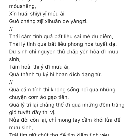
móushēng,
Xīn huái shīyì yǐ móu ài,
Guò chéng zìjǐ xǐhuān de yàngzi.
//
Thái cảm tính quá bất liễu sài mễ du diêm,
Thái lý tính quá bất liễu phong hoa tuyết dạ,
Dư sinh chỉ nguyện thủ chấp yên hỏa dĩ mưu
sinh,
Tâm hoài thi ý dĩ mưu ái,
Quá thành tự kỷ hỉ hoan đích dạng tử.
//
Quá cảm tính thì không sống nổi qua những
chuyện cơm áo gạo tiền,
Quá lý trí lại chẳng thể đi qua những đêm trăng
gió tuyết đầy thi vị.
Nửa đời còn lại, chỉ mong tay cầm khói lửa để
mưu sinh,
Trái tim giữ chút thơ để tìm kiếm tình yêu,