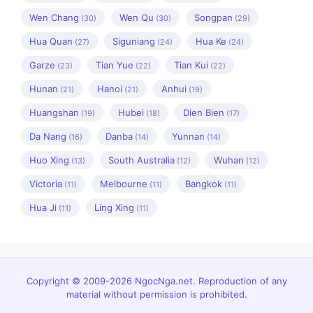
Wen Chang
Wen Qu
Songpan
(30)
(30)
(29)
Hua Quan
Siguniang
Hua Ke
(27)
(24)
(24)
Garze
Tian Yue
Tian Kui
(23)
(22)
(22)
Hunan
Hanoi
Anhui
(21)
(21)
(19)
Huangshan
Hubei
Dien Bien
(19)
(18)
(17)
Da Nang
Danba
Yunnan
(16)
(14)
(14)
Huo Xing
South Australia
Wuhan
(13)
(12)
(12)
Victoria
Melbourne
Bangkok
(11)
(11)
(11)
Hua Ji
Ling Xing
(11)
(11)
Copyright © 2009-2026 NgocNga.net. Reproduction of any
material without permission is prohibited.