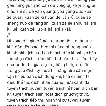
gēn mìng yùn jiào bǎn de yǒng qì, kě yǐ píng bì
diào shì sú de yǎn guāng, yǒu gèng duō xuǎn
zé quán, xuǎn zé xǐ huān de bàn lǚ, xuǎn zé
shēng huó de fāng shì, xuǎn zé jiē shòu hái shì
jù jué, xuǎn zé liú xià hái shì lí kāi.
//
Hi vọng đại gia đô nỗ lực trám tiền, ngận tục
khí, đãn tiền xác thực thị năng nhượng nhân
khinh nhi dịch cử đích hoạch đắc khoái lạc hòa
thư phục đích. Trám tiền bất cận thị vi liễu thủy
quả tự do, thì gian tự do, tiêu phí tự do, tối
trọng yếu đích kỳ thực thị năng hữu cân mệnh
vận khiếu bản đích dũng khí, khả dĩ bình tế
điệu thế tục đích nhãn quang, hữu canh đa
tuyển trạch quyền, tuyển trạch hỉ hoan đích bạn
lữ, tuyển trạch sinh hoạt đích phương thức,
tuyển trạch tiếp thụ hoàn thị cự tuyệt, tuyển
trạch lưu hạ hoàn thị ly khai.