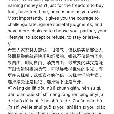
Earning money isn’t just for the freedom to buy
fruit, have free time, or consume as you wish.
Most importantly, it gives you the courage to
challenge fate, ignore societal judgments, and
have more choices: to choose your partner, your
lifestyle, to accept or refuse, to stay or leave.
//
希望大家都努力赚钱，很俗气，但钱确实是能让人
轻而易举的获得快乐和舒服的。赚钱不仅是为了水
果自由、时间自由、消费自由，最重要的其实是能
有跟命运叫板的勇气，可以屏蔽掉世俗的眼光，有
更多选择权，选择喜欢的伴侣，选择生活的方式，
选择接受还是拒绝，选择留下还是离开。
Xī wàng dà jiā dōu nǔ lì zhuàn qián, hěn sú qì,
dàn qián què shí shì néng ràng rén qīng ér yì jǔ
de huò dé kuài lè hé shū fú de. Zhuàn qián bù
jǐn shì wèi le shuǐ guǒ zì yóu, shí jiān zì yóu, xiāo
fèi zì yóu, zuì zhòng yào de qí shí shì néng yǒu