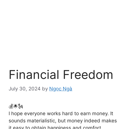
Financial Freedom
July 30, 2024
by
Ngọc Ngà
💰🌟🗽
I hope everyone works hard to earn money. It
sounds materialistic, but money indeed makes
it easy to obtain happiness and comfort.