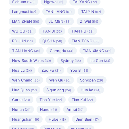
Sichuan
Ngawa
TAI YANG
(178)
(73)
(72)
Langmusi
TAN LANG
TAI YIN
(62)
(61)
(57)
LIAN ZHEN
JU MEN
ZI WEI
(56)
(55)
(54)
WU QU
TIAN JI
TIAN FU
(53)
(52)
(52)
PO JUN
QI SHA
TIAN TONG
(51)
(50)
(50)
TIAN LIANG
Chengdu
TIAN XIANG
(49)
(44)
(42)
New South Wales
Sydney
Lu Cun
(39)
(35)
(34)
Hua Lu
Zuo Fu
You Bi
(34)
(31)
(31)
Wen Chang
Wen Qu
Songpan
(30)
(30)
(29)
Hua Quan
Siguniang
Hua Ke
(27)
(24)
(24)
Garze
Tian Yue
Tian Kui
(23)
(22)
(22)
Hunan
Hanoi
Anhui
(21)
(21)
(19)
Huangshan
Hubei
Dien Bien
(19)
(18)
(17)