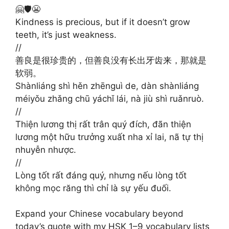
🤗🛡️😬
Kindness is precious, but if it doesn’t grow
teeth, it’s just weakness.
//
善良是很珍贵的，但善良没有长出牙齿来，那就是
软弱。
Shànliáng shì hěn zhēnguì de, dàn shànliáng
méiyǒu zhǎng chū yáchǐ lái, nà jiù shì ruǎnruò.
//
Thiện lương thị rất trân quý đích, đãn thiện
lương một hữu trưởng xuất nha xỉ lai, nã tự thị
nhuyễn nhược.
//
Lòng tốt rất đáng quý, nhưng nếu lòng tốt
không mọc răng thì chỉ là sự yếu đuối.
Expand your Chinese vocabulary beyond
today’s quote with my HSK 1–9 vocabulary lists