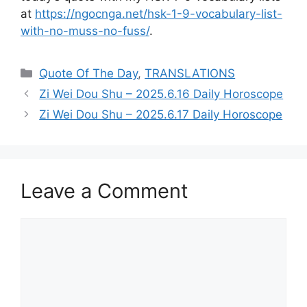
at
https://ngocnga.net/hsk-1-9-vocabulary-list-
with-no-muss-no-fuss/
.
Categories
Quote Of The Day
,
TRANSLATIONS
Zi Wei Dou Shu – 2025.6.16 Daily Horoscope
Zi Wei Dou Shu – 2025.6.17 Daily Horoscope
Leave a Comment
Comment