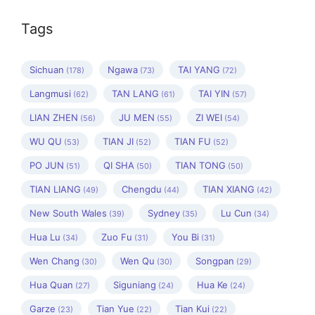
Tags
Sichuan
Ngawa
TAI YANG
(178)
(73)
(72)
Langmusi
TAN LANG
TAI YIN
(62)
(61)
(57)
LIAN ZHEN
JU MEN
ZI WEI
(56)
(55)
(54)
WU QU
TIAN JI
TIAN FU
(53)
(52)
(52)
PO JUN
QI SHA
TIAN TONG
(51)
(50)
(50)
TIAN LIANG
Chengdu
TIAN XIANG
(49)
(44)
(42)
New South Wales
Sydney
Lu Cun
(39)
(35)
(34)
Hua Lu
Zuo Fu
You Bi
(34)
(31)
(31)
Wen Chang
Wen Qu
Songpan
(30)
(30)
(29)
Hua Quan
Siguniang
Hua Ke
(27)
(24)
(24)
Garze
Tian Yue
Tian Kui
(23)
(22)
(22)