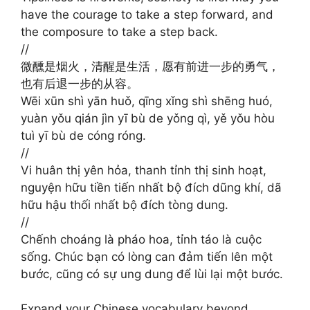
have the courage to take a step forward, and
the composure to take a step back.
//
微醺是烟火，清醒是生活，愿有前进一步的勇气，
也有后退一步的从容。
Wēi xūn shì yān huǒ, qīng xǐng shì shēng huó,
yuàn yǒu qián jìn yī bù de yǒng qì, yě yǒu hòu
tuì yī bù de cóng róng.
//
Vi huân thị yên hỏa, thanh tỉnh thị sinh hoạt,
nguyện hữu tiền tiến nhất bộ đích dũng khí, dã
hữu hậu thối nhất bộ đích tòng dung.
//
Chếnh choáng là pháo hoa, tỉnh táo là cuộc
sống. Chúc bạn có lòng can đảm tiến lên một
bước, cũng có sự ung dung để lùi lại một bước.
Expand your Chinese vocabulary beyond