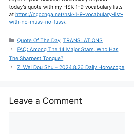
today’s quote with my HSK 1–9 vocabulary lists
at
https://ngocnga.net/hsk-1-9-vocabulary-list-
with-no-muss-no-fuss/
.
Categories
Quote Of The Day
,
TRANSLATIONS
FAQ: Among The 14 Major Stars, Who Has
The Sharpest Tongue?
Zi Wei Dou Shu – 2024.8.26 Daily Horoscope
Leave a Comment
Comment