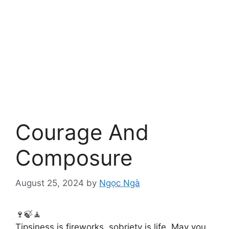
Courage And
Composure
August 25, 2024
by
Ngọc Ngà
🍷🍃🧘
Tipsiness is fireworks, sobriety is life. May you