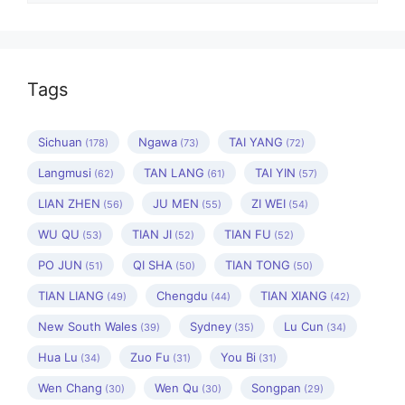
Tags
Sichuan
Ngawa
TAI YANG
(178)
(73)
(72)
Langmusi
TAN LANG
TAI YIN
(62)
(61)
(57)
LIAN ZHEN
JU MEN
ZI WEI
(56)
(55)
(54)
WU QU
TIAN JI
TIAN FU
(53)
(52)
(52)
PO JUN
QI SHA
TIAN TONG
(51)
(50)
(50)
TIAN LIANG
Chengdu
TIAN XIANG
(49)
(44)
(42)
New South Wales
Sydney
Lu Cun
(39)
(35)
(34)
Hua Lu
Zuo Fu
You Bi
(34)
(31)
(31)
Wen Chang
Wen Qu
Songpan
(30)
(30)
(29)